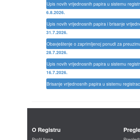
Upis novih vrijednosnih papira u sistemu registr
6.8.2026.
Upis novih vrijednosnih papira i brisanje vrijed
31.7.2026.
Obavještenje o zaprimljenoj ponudi za preuzi
28.7.2026.
Upis novih vrijednosnih papira u sistemu registr
16.7.2026.
Brisanje vrijednosnih papira u sistemu registrac
O Registru
Pregle
Profil firme
Pregledi