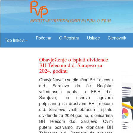
REGISTAR VRIJEDNOSNIH PAPIRA U FBiH
O Registru
Usluge
Top linkovi
Obavještenje o isplati dividende
BH Telecom d.d. Sarajevo za
2024. godinu
Obavještavaju se dioničari BH Telecom
d.d. Sarajevo da će Registar
vrijednosnih papira u FBiH d.d.
Sarajevo, na osnovu ugovora
potpisanog sa društvom BH Telecom
d.d. Sarajevo, vršiti obračun i isplatu
dividende za 2024.godinu, dioničarima
BH Telecom d.d. Sarajevo. Ovim
putem pozivamo sve dioničare BH