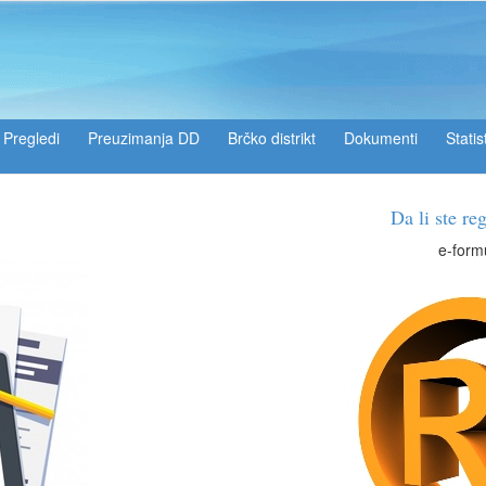
Pregledi
Preuzimanja DD
Brčko distrikt
Dokumenti
Statis
Da li ste registrirani?
e-formular