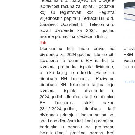
Telecoma d.d. Sarajevo da provjere
ispravnost računa za isplatu i podatke
koji su registrovani kod Registra
vrijednosnih papira u Fedraciji BiH d.d.
Sarajevo. Obavijest BH Telecom-a o
isplati dividende za 2024. godinu
možete pronaći na sljedećem linku:
link
U skl
Dioničarima koji imaju pravo na
FBiH 
dividendu za 2024.godinu, ista će biti
Vaša o
isplaćena na račun u BiH na koji je
te da 
izvršena prethodna isplata dividende,
u roku kojeg je odredila Skupština
dioničara BH Telecom-a. Pozivamo
e-ank
dioničare BH Telecom-a kojima nije
izvršena isplata dividende u
2024.godini, dioničare koji su dionice
BH Telecom-a stekli nakon
23.12.2024.godine, dioničare koji
dividendu primaju u inozemne banke,
kao i one dioničare koji imaju promjenu
podataka u odnosu na prethodnu
isplatu (ime i prezime, adresa, broj