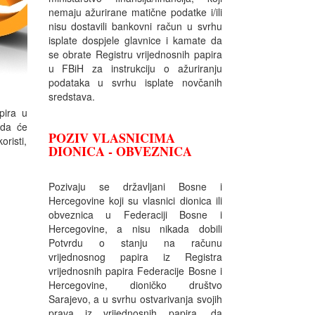
nemaju ažurirane matične podatke i/ili
nisu dostavili bankovni račun u svrhu
isplate dospjele glavnice i kamate da
se obrate Registru vrijednosnih papira
u FBiH za instrukciju o ažuriranju
podataka u svrhu isplate novčanih
sredstava.
pira u
 da će
POZIV VLASNICIMA
oristi,
DIONICA - OBVEZNICA
Pozivaju se državljani Bosne i
Hercegovine koji su vlasnici dionica ili
obveznica u Federaciji Bosne i
Hercegovine, a nisu nikada dobili
Potvrdu o stanju na računu
vrijednosnog papira iz Registra
vrijednosnih papira Federacije Bosne i
Hercegovine, dioničko društvo
Sarajevo, a u svrhu ostvarivanja svojih
prava iz vrijednosnih papira, da