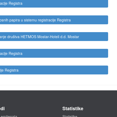
acije Registra
nosnih papira u sistemu registracije Registra
manje društva HETMOS Mostar-Hoteli d.d. Mostar
acije Registra
ije Registra
di
Statistike
 emitenata
Statistike