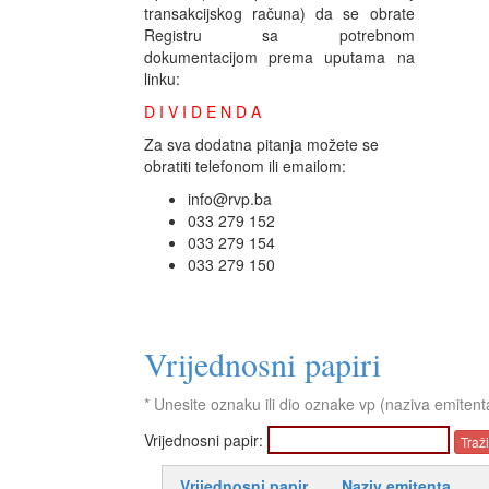
transakcijskog računa) da se obrate
Registru sa potrebnom
dokumentacijom prema uputama na
linku:
D I V I D E N D A
Za sva dodatna pitanja možete se
obratiti telefonom ili emailom:
info@rvp.ba
033 279 152
033 279 154
033 279 150
Vrijednosni papiri
* Unesite oznaku ili dio oznake vp (naziva emitent
Vrijednosni papir:
Vrijednosni papir
Naziv emitenta