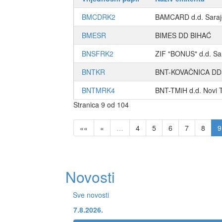
BMCDRK2
BAMCARD d.d. Saraj
BMESR
BIMES DD BIHAĆ
BNSFRK2
ZIF "BONUS" d.d. Sa
BNTKR
BNT-KOVAČNICA DD
BNTMRK4
BNT-TMiH d.d. Novi T
Stranica 9 od 104
««
«
…
4
5
6
7
8
9
Novosti
Sve novosti
7.8.2026.