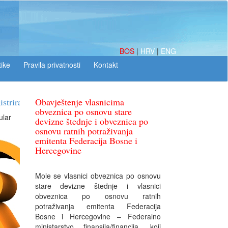
BOS
|
HRV
|
ENG
tike
Obavještenje vlasnicima
obveznica po osnovu stare
devizne štednje i obveznica po
osnovu ratnih potraživanja
emitenta Federacija Bosne i
Hercegovine
Mole se vlasnici obveznica po osnovu
stare devizne štednje i vlasnici
obveznica po osnovu ratnih
potraživanja emitenta Federacija
Bosne i Hercegovine – Federalno
ministarstvo finansija/financija, koji