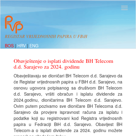
REGISTAR VRIJEDNOSNIH PAPIRA U FBiH
BOS
|
HRV
|
ENG
Obavještenje o isplati dividende BH Telecom
d.d. Sarajevo za 2024. godinu
Obavještavaju se dioničari BH Telecom d.d. Sarajevo da
će Registar vrijednosnih papira u FBiH d.d. Sarajevo, na
osnovu ugovora potpisanog sa društvom BH Telecom
d.d. Sarajevo, vršiti obračun i isplatu dividende za
2024.godinu, dioničarima BH Telecom d.d. Sarajevo.
Ovim putem pozivamo sve dioničare BH Telecoma d.d.
Sarajevo da provjere ispravnost računa za isplatu i
podatke koji su registrovani kod Registra vrijednosnih
papira u Fedraciji BiH d.d. Sarajevo. Obavijest BH
Telecom-a o isplati dividende za 2024. godinu možete