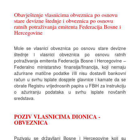
Obavještenje vlasnicima obveznica po osnovu
stare devizne štednje i obveznica po osnovu
ratnih potraživanja emitenta Federacija Bosne i
Hercegovine
Mole se vlasnici obveznica po osnovu stare devizne
štednje i vlasnici obveznica po osnovu ratnih
potraživanja emitenta Federacija Bosne i Hercegovine –
Federalno ministarstvo finansija/financija, koji nemaju
ažurirane matične podatke i/ili nisu dostavili bankovni
račun u svrhu isplate dospjele glavnice i kamate da se
obrate Registru vrijednosnih papira u FBiH za instrukciju
o ažuriranju podataka u svrhu isplate novčanih
sredstava.
POZIV VLASNICIMA DIONICA -
OBVEZNICA
Pozivaju se državljani Bosne i Hercegovine koji su