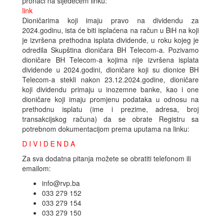
pronaći na sljedećem linku:
link
Dioničarima koji imaju pravo na dividendu za
2024.godinu, ista će biti isplaćena na račun u BiH na koji
je izvršena prethodna isplata dividende, u roku kojeg je
odredila Skupština dioničara BH Telecom-a. Pozivamo
dioničare BH Telecom-a kojima nije izvršena isplata
dividende u 2024.godini, dioničare koji su dionice BH
Telecom-a stekli nakon 23.12.2024.godine, dioničare
koji dividendu primaju u inozemne banke, kao i one
dioničare koji imaju promjenu podataka u odnosu na
prethodnu isplatu (ime i prezime, adresa, broj
transakcijskog računa) da se obrate Registru sa
potrebnom dokumentacijom prema uputama na linku:
D I V I D E N D A
Za sva dodatna pitanja možete se obratiti telefonom ili
emailom:
info@rvp.ba
033 279 152
033 279 154
033 279 150