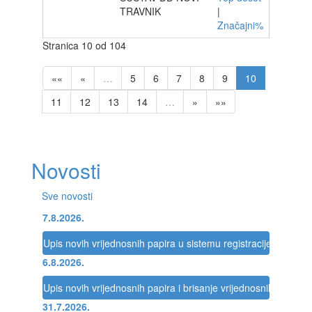
TRAVNIK
|
Značajni%
Stranica 10 od 104
««
«
…
5
6
7
8
9
10
11
12
13
14
…
»
»»
Novosti
Sve novosti
7.8.2026.
Upis novih vrijednosnih papira u sistemu registracije Registra
6.8.2026.
Upis novih vrijednosnih papira i brisanje vrijednosnih papira 
31.7.2026.