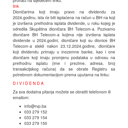
pronaći na sljedećem linku:
link
Dioničarima koji imaju pravo na dividendu za
2024.godinu, ista će biti isplaćena na račun u BiH na koji
je izvršena prethodna isplata dividende, u roku kojeg je
odredila Skupština dioničara BH Telecom-a. Pozivamo
dioničare BH Telecom-a kojima nije izvršena isplata
dividende u 2024.godini, dioničare koji su dionice BH
Telecom-a stekli nakon 23.12.2024.godine, dioničare
koji dividendu primaju u inozemne banke, kao i one
dioničare koji imaju promjenu podataka u odnosu na
prethodnu isplatu (ime i prezime, adresa, broj
transakcijskog računa) da se obrate Registru sa
potrebnom dokumentacijom prema uputama na linku:
D I V I D E N D A
Za sva dodatna pitanja možete se obratiti telefonom ili
emailom:
info@rvp.ba
033 279 152
033 279 154
033 279 150