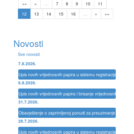
««
«
…
7
8
9
10
11
12
13
14
15
16
…
»
»»
Novosti
Sve novosti
7.8.2026.
Upis novih vrijednosnih papira u sistemu registracije Registra
6.8.2026.
Upis novih vrijednosnih papira i brisanje vrijednosnih papira 
31.7.2026.
Obavještenje o zaprimljenoj ponudi za preuzimanje društva
28.7.2026.
Upis novih vrijednosnih papira u sistemu registracije Registra