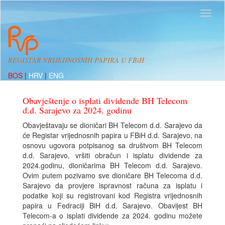
REGISTAR VRIJEDNOSNIH PAPIRA U FBiH
BOS
|
HRV
|
ENG
Obavještenje o isplati dividende BH Telecom
d.d. Sarajevo za 2024. godinu
Obavještavaju se dioničari BH Telecom d.d. Sarajevo da
će Registar vrijednosnih papira u FBiH d.d. Sarajevo, na
osnovu ugovora potpisanog sa društvom BH Telecom
d.d. Sarajevo, vršiti obračun i isplatu dividende za
2024.godinu, dioničarima BH Telecom d.d. Sarajevo.
Ovim putem pozivamo sve dioničare BH Telecoma d.d.
Sarajevo da provjere ispravnost računa za isplatu i
podatke koji su registrovani kod Registra vrijednosnih
papira u Fedraciji BiH d.d. Sarajevo. Obavijest BH
Telecom-a o isplati dividende za 2024. godinu možete