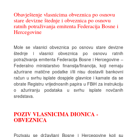
Obavještenje vlasnicima obveznica po osnovu
stare devizne štednje i obveznica po osnovu
ratnih potraživanja emitenta Federacija Bosne i
Hercegovine
Mole se vlasnici obveznica po osnovu stare devizne
štednje i vlasnici obveznica po osnovu ratnih
potraživanja emitenta Federacija Bosne i Hercegovine –
Federalno ministarstvo finansija/financija, koji nemaju
ažurirane matične podatke i/ili nisu dostavili bankovni
račun u svrhu isplate dospjele glavnice i kamate da se
obrate Registru vrijednosnih papira u FBiH za instrukciju
o ažuriranju podataka u svrhu isplate novčanih
sredstava.
POZIV VLASNICIMA DIONICA -
OBVEZNICA
Pozivaju se državljani Bosne i Hercegovine koji su