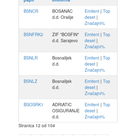
BSNCR
BOSANAC
Emitent
|
Top
d.d. Orašje
deset
|
Značajni%
BSNFRK2
ZIF "BOSFIN"
Emitent
|
Top
d.d. Sarajevo
deset
|
Značajni%
BSNLR
Bosnalijek
Emitent
|
Top
d.d.
deset
|
Značajni%
BSNLZ
Bosnalijek
Emitent
|
Top
d.d.
deset
|
Značajni%
BSOSRK1
ADRIATIC
Emitent
|
Top
OSIGURANJE
deset
|
d.d.
Značajni%
Stranica 12 od 104