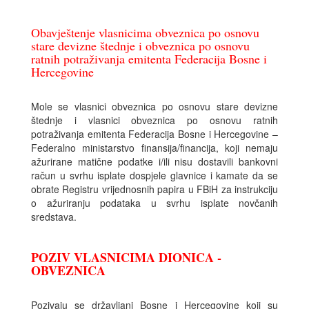
Obavještenje vlasnicima obveznica po osnovu
stare devizne štednje i obveznica po osnovu
ratnih potraživanja emitenta Federacija Bosne i
Hercegovine
Mole se vlasnici obveznica po osnovu stare devizne
štednje i vlasnici obveznica po osnovu ratnih
potraživanja emitenta Federacija Bosne i Hercegovine –
Federalno ministarstvo finansija/financija, koji nemaju
ažurirane matične podatke i/ili nisu dostavili bankovni
račun u svrhu isplate dospjele glavnice i kamate da se
obrate Registru vrijednosnih papira u FBiH za instrukciju
o ažuriranju podataka u svrhu isplate novčanih
sredstava.
POZIV VLASNICIMA DIONICA -
OBVEZNICA
Pozivaju se državljani Bosne i Hercegovine koji su