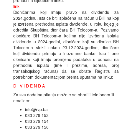
pronaći na sljedećem linku:
link
Dioničarima koji imaju pravo na dividendu za
2024.godinu, ista će biti isplaćena na račun u BiH na koji
je izvršena prethodna isplata dividende, u roku kojeg je
odredila Skupština dioničara BH Telecom-a. Pozivamo
dioničare BH Telecom-a kojima nije izvršena isplata
dividende u 2024.godini, dioničare koji su dionice BH
Telecom-a stekli nakon 23.12.2024.godine, dioničare
koji dividendu primaju u inozemne banke, kao i one
dioničare koji imaju promjenu podataka u odnosu na
prethodnu isplatu (ime i prezime, adresa, broj
transakcijskog računa) da se obrate Registru sa
potrebnom dokumentacijom prema uputama na linku:
D I V I D E N D A
Za sva dodatna pitanja možete se obratiti telefonom ili
emailom:
info@rvp.ba
033 279 152
033 279 154
033 279 150