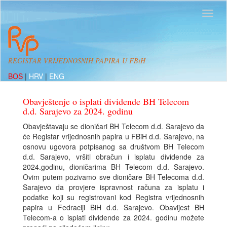
REGISTAR VRIJEDNOSNIH PAPIRA U FBiH
BOS
|
HRV
|
ENG
Obavještenje o isplati dividende BH Telecom
d.d. Sarajevo za 2024. godinu
Obavještavaju se dioničari BH Telecom d.d. Sarajevo da
će Registar vrijednosnih papira u FBiH d.d. Sarajevo, na
osnovu ugovora potpisanog sa društvom BH Telecom
d.d. Sarajevo, vršiti obračun i isplatu dividende za
2024.godinu, dioničarima BH Telecom d.d. Sarajevo.
Ovim putem pozivamo sve dioničare BH Telecoma d.d.
Sarajevo da provjere ispravnost računa za isplatu i
podatke koji su registrovani kod Registra vrijednosnih
papira u Fedraciji BiH d.d. Sarajevo. Obavijest BH
Telecom-a o isplati dividende za 2024. godinu možete