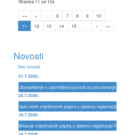
Stranica 11 od 104
««
«
…
6
7
8
9
10
11
12
13
14
15
…
»
»»
Novosti
Sve novosti
31.7.2026.
Obavještenje o zaprimljenoj ponudi za preuzimanje društva
28.7.2026.
Upis novih vrijednosnih papira u sistemu registracije Registra
16.7.2026.
Brisanje vrijednosnih papira u sistemu registracije Registra
14.7.2026.