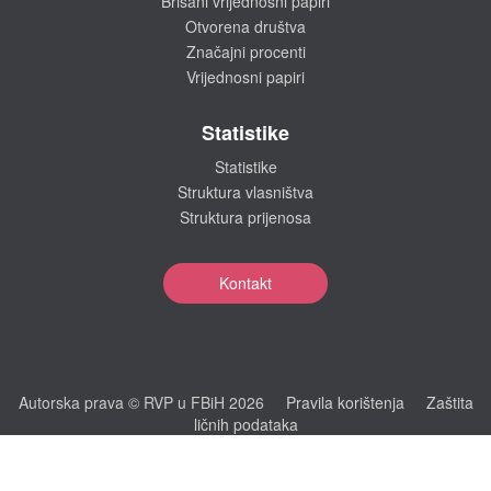
Brisani vrijednosni papiri
Otvorena društva
Značajni procenti
Vrijednosni papiri
Statistike
Statistike
Struktura vlasništva
Struktura prijenosa
Kontakt
Autorska prava © RVP u FBiH 2026
Pravila korištenja
Zaštita
ličnih podataka