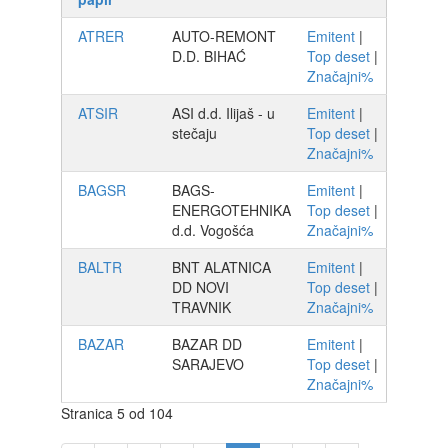
ATRER
AUTO-REMONT
Emitent
|
D.D. BIHAĆ
Top deset
|
Značajni%
ATSIR
ASI d.d. Ilijaš - u
Emitent
|
stečaju
Top deset
|
Značajni%
BAGSR
BAGS-
Emitent
|
ENERGOTEHNIKA
Top deset
|
d.d. Vogošća
Značajni%
BALTR
BNT ALATNICA
Emitent
|
DD NOVI
Top deset
|
TRAVNIK
Značajni%
BAZAR
BAZAR DD
Emitent
|
SARAJEVO
Top deset
|
Značajni%
Stranica 5 od 104