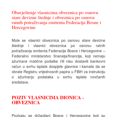
Obavještenje vlasnicima obveznica po osnovu
stare devizne štednje i obveznica po osnovu
ratnih potraživanja emitenta Federacija Bosne i
Hercegovine
Mole se vlasnici obveznica po osnovu stare devizne
štednje i vlasnici obveznica po osnovu ratnih
potraživanja emitenta Federacija Bosne i Hercegovine –
Federalno ministarstvo finansija/financija, koji nemaju
ažurirane matične podatke i/ili nisu dostavili bankovni
račun u svrhu isplate dospjele glavnice i kamate da se
obrate Registru vrijednosnih papira u FBiH za instrukciju
o ažuriranju podataka u svrhu isplate novčanih
sredstava.
POZIV VLASNICIMA DIONICA -
OBVEZNICA
Pozivaju se državljani Bosne i Hercegovine koji su