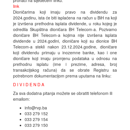
pronaći na sljedećem linku:
link
Dioničarima koji imaju pravo na dividendu za
2024.godinu, ista će biti isplaćena na račun u BiH na koji
je izvršena prethodna isplata dividende, u roku kojeg je
odredila Skupština dioničara BH Telecom-a. Pozivamo
dioničare BH Telecom-a kojima nije izvršena isplata
dividende u 2024.godini, dioničare koji su dionice BH
Telecom-a stekli nakon 23.12.2024.godine, dioničare
koji dividendu primaju u inozemne banke, kao i one
dioničare koji imaju promjenu podataka u odnosu na
prethodnu isplatu (ime i prezime, adresa, broj
transakcijskog računa) da se obrate Registru sa
potrebnom dokumentacijom prema uputama na linku:
D I V I D E N D A
Za sva dodatna pitanja možete se obratiti telefonom ili
emailom:
info@rvp.ba
033 279 152
033 279 154
033 279 150