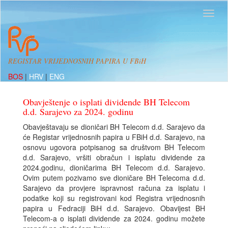
REGISTAR VRIJEDNOSNIH PAPIRA U FBiH
BOS
|
HRV
|
ENG
Obavještenje o isplati dividende BH Telecom
d.d. Sarajevo za 2024. godinu
Obavještavaju se dioničari BH Telecom d.d. Sarajevo da
će Registar vrijednosnih papira u FBiH d.d. Sarajevo, na
osnovu ugovora potpisanog sa društvom BH Telecom
d.d. Sarajevo, vršiti obračun i isplatu dividende za
2024.godinu, dioničarima BH Telecom d.d. Sarajevo.
Ovim putem pozivamo sve dioničare BH Telecoma d.d.
Sarajevo da provjere ispravnost računa za isplatu i
podatke koji su registrovani kod Registra vrijednosnih
papira u Fedraciji BiH d.d. Sarajevo. Obavijest BH
Telecom-a o isplati dividende za 2024. godinu možete