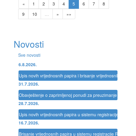
«
1
2
3
4
5
6
7
8
9
10
…
»
»»
Novosti
Sve novosti
6.8.2026.
Upis novih vrijednosnih papira i brisanje vrijednosnih papira 
31.7.2026.
Obavještenje o zaprimljenoj ponudi za preuzimanje društva
28.7.2026.
Upis novih vrijednosnih papira u sistemu registracije Registra
16.7.2026.
Brisanje vrijednosnih papira u sistemu registracije Registra