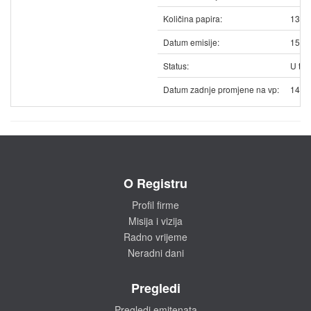
Količina papira:
1305
Datum emisije:
15.1
Status:
U trg
Datum zadnje promjene na vp:
14.0
O Registru
Profil firme
Misija i vizija
Radno vrijeme
Neradni dani
Pregledi
Pregledi emitenata