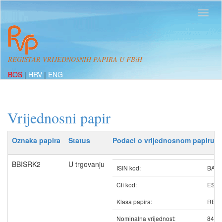
REGISTAR VRIJEDNOSNIH PAPIRA U FBiH
BOS
|
HRV
|
ENG
Vrijednosni papir
Oznaka papira
Status
Podaci o vrijednosnom papiru
BBISRK2
U trgovanju
ISIN kod:
BABB
Cfi kod:
ESV
Klasa papira:
REDO
Nominalna vrijednost:
84.3