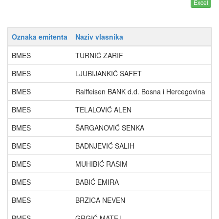
Oznaka emitenta
Naziv vlasnika
P
BMES
TURNIĆ ZARIF
7
BMES
LJUBIJANKIĆ SAFET
2
BMES
Raiffeisen BANK d.d. Bosna i Hercegovina
4
BMES
TELALOVIĆ ALEN
1
BMES
ŠARGANOVIĆ SENKA
0
BMES
BADNJEVIĆ SALIH
0
BMES
MUHIBIĆ RASIM
0
BMES
BABIĆ EMIRA
0
BMES
BRZICA NEVEN
0
BMES
GRGIĆ MATEJ
0