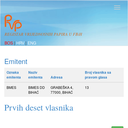
REGISTAR VRIJEDNOSNIH PAPIRA U FBiH
BOS
|
HRV
|
ENG
Emitent
Oznaka
Naziv
Broj vlasnika sa
emitenta
emitenta
Adresa
pravom glasa
BMES
BIMES DD
GRABEŠKA 4,
13
BIHAĆ
77000, BIHAĆ
Prvih deset vlasnika