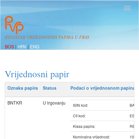
REGISTAR VRIJEDNOSNIH PAPIRA U FBiH
BOS
|
HRV
|
ENG
Vrijednosni papir
Oznaka papira
Status
Podaci o vrijednosnom papiru
BNTKR
U trgovanju
ISIN kod:
BAB
Cfi kod:
ESV
Klasa papira:
REDO
Nominalna vrijednost:
100.