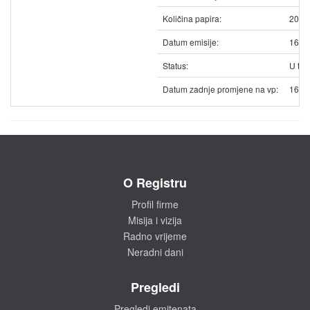
Količina papira:
2076
Datum emisije:
16.0
Status:
U trg
Datum zadnje promjene na vp:
16.0
O Registru
Profil firme
Misija i vizija
Radno vrijeme
Neradni dani
Pregledi
Pregledi emitenata