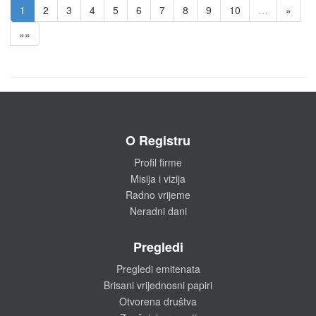
1
2
3
4
5
6
7
8
9
10
…
»
»»
O Registru
Profil firme
Misija i vizija
Radno vrijeme
Neradni dani
Pregledi
Pregledi emitenata
Brisani vrijednosni papiri
Otvorena društva