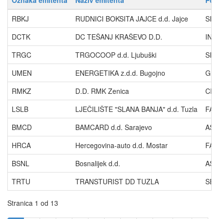
Oznaka emitenta
Naziv emitenta
Pon
RBKJ
RUDNICI BOKSITA JAJCE d.d. Jajce
SIL
DCTK
DC TEŠANJ KRAŠEVO D.D.
INTE
TRGC
TRGOCOOP d.d. Ljubuški
SILO
UMEN
ENERGETIKA z.d.d. Bugojno
GUM
RMKZ
D.D. RMK Zenica
CPI 
LSLB
LJEČILIŠTE "SLANA BANJA" d.d. Tuzla
FAZ
BMCD
BAMCARD d.d. Sarajevo
ASA 
HRCA
Hercegovina-auto d.d. Mostar
FARE
BSNL
Bosnalijek d.d.
AS d
TRTU
TRANSTURIST DD TUZLA
SEJ
Stranica 1 od 13