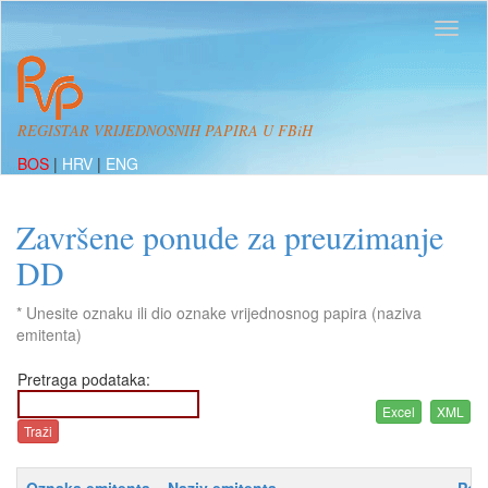
REGISTAR VRIJEDNOSNIH PAPIRA U FBiH
BOS
|
HRV
|
ENG
Završene ponude za preuzimanje
DD
* Unesite oznaku ili dio oznake vrijednosnog papira (naziva
emitenta)
Pretraga podataka: