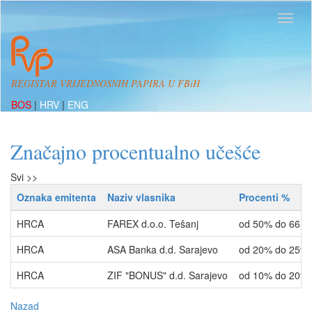
REGISTAR VRIJEDNOSNIH PAPIRA U FBiH
BOS
|
HRV
|
ENG
Značajno procentualno učešće
Svi >>
Oznaka emitenta
Naziv vlasnika
Procenti %
HRCA
FAREX d.o.o. Tešanj
od 50% do 66.6
HRCA
ASA Banka d.d. Sarajevo
od 20% do 25%
HRCA
ZIF "BONUS" d.d. Sarajevo
od 10% do 20%
Nazad