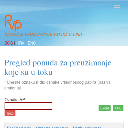
REGISTAR VRIJEDNOSNIH PAPIRA U FBiH
BOS
|
HRV
|
ENG
Pregled ponuda za preuzimanje
koje su u toku
* Unesite oznaku ili dio oznake vrijednosnog papira (naziva
emitenta)
Oznaka VP: