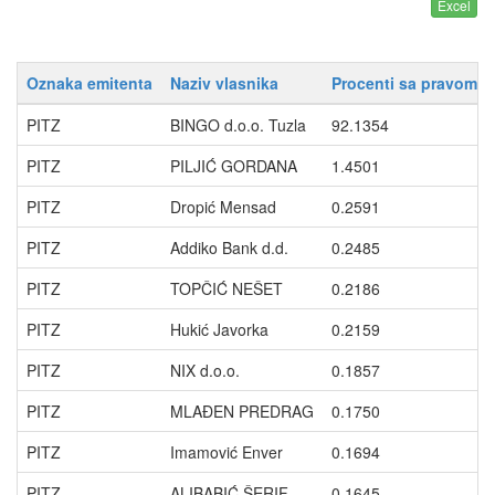
Oznaka emitenta
Naziv vlasnika
Procenti sa pravom g
PITZ
BINGO d.o.o. Tuzla
92.1354
PITZ
PILJIĆ GORDANA
1.4501
PITZ
Dropić Mensad
0.2591
PITZ
Addiko Bank d.d.
0.2485
PITZ
TOPČIĆ NEŠET
0.2186
PITZ
Hukić Javorka
0.2159
PITZ
NIX d.o.o.
0.1857
PITZ
MLAĐEN PREDRAG
0.1750
PITZ
Imamović Enver
0.1694
PITZ
ALIBABIĆ ŠERIF
0.1645