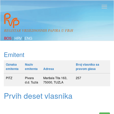
REGISTAR VRIJEDNOSNIH PAPIRA U FBiH
BOS
|
HRV
|
ENG
Emitent
Oznaka
Naziv
Broj vlasnika sa
emitenta
emitenta
Adresa
pravom glasa
PITZ
Pivara
Maršala Tita 163,
257
d.d. Tuzla
75000, TUZLA
Prvih deset vlasnika