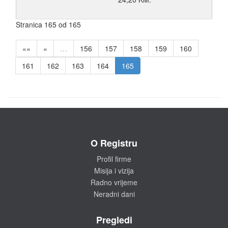
Stranica 165 od 165
««
«
…
156
157
158
159
160
161
162
163
164
165
O Registru
Profil firme
Misija i vizija
Radno vrijeme
Neradni dani
Pregledi