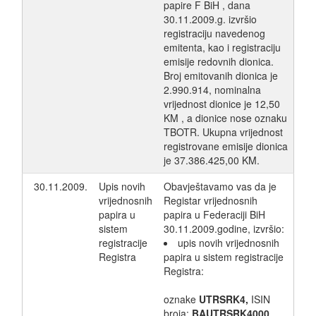
papire F BiH , dana
30.11.2009.g. izvršio
registraciju navedenog
emitenta, kao i registraciju
emisije redovnih dionica.
Broj emitovanih dionica je
2.990.914, nominalna
vrijednost dionice je 12,50
KM , a dionice nose oznaku
TBOTR. Ukupna vrijednost
registrovane emisije dionica
je 37.386.425,00 KM.
30.11.2009.
Upis novih
Obavještavamo vas da je
vrijednosnih
Registar vrijednosnih
papira u
papira u Federaciji BiH
sistem
30.11.2009.godine, izvršio:
registracije
upis novih vrijednosnih
Registra
papira u sistem registracije
Registra:
oznake
UTRSRK4,
ISIN
broja:
BAUTRSRK4000
,