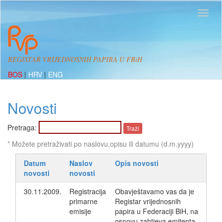
REGISTAR VRIJEDNOSNIH PAPIRA U FBiH
BOS
|
HRV
|
ENG
Novosti
Pretraga:
* Možete pretraživati po naslovu,opisu ili datumu (d.m.yyyy)
Datum
Naslov
Opis novosti
novosti
novosti
30.11.2009.
Registracija
Obavještavamo vas da je
primarne
Registar vrijednosnih
emisije
papira u Federaciji BiH, na
osnovu zahtjeva emitenta