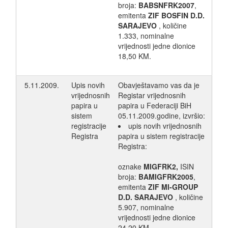
broja:
BABSNFRK2007
,
emitenta
ZIF BOSFIN D.D.
SARAJEVO
, količine
1.333, nominalne
vrijednosti jedne dionice
18,50 KM.
5.11.2009.
Upis novih
Obavještavamo vas da je
vrijednosnih
Registar vrijednosnih
papira u
papira u Federaciji BiH
sistem
05.11.2009.godine, izvršio:
registracije
upis novih vrijednosnih
Registra
papira u sistem registracije
Registra:
oznake
MIGFRK2,
ISIN
broja:
BAMIGFRK2005
,
emitenta
ZIF MI-GROUP
D.D. SARAJEVO
, količine
5.907, nominalne
vrijednosti jedne dionice
24,20 KM.