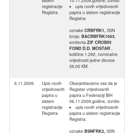
sistem
10.11.2009.godine, izvršio:
registracije
upis novih vrijednosnih
Registra
papira u sistem registracije
Registra:
oznake
CRBFRK1,
ISIN
broja:
BACRBFRK1003
,
emitenta
ZIF CROBIH
FOND D.D. MOSTAR
,
količine 1.292, nominalne
vrijednosti jedne dionice
26,00 KM.
6.11.2009.
Upis novih
Obavještavamo vas da je
vrijednosnih
Registar vrijednosnih
papira u
papira u Federaciji BiH
sistem
06.11.2009.godine, izvršio:
registracije
upis novih vrijednosnih
Registra
papira u sistem registracije
Registra:
oznake
BSNFRK2,
ISIN