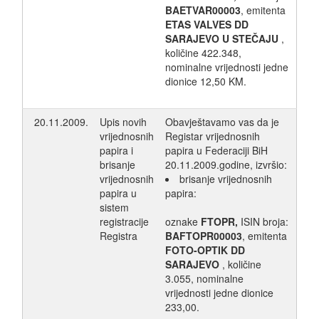
BAETVAR00003
, emitenta
ETAS VALVES DD
SARAJEVO U STEČAJU
,
količine 422.348,
nominalne vrijednosti jedne
dionice 12,50 KM.
20.11.2009.
Upis novih
Obavještavamo vas da je
vrijednosnih
Registar vrijednosnih
papira i
papira u Federaciji BiH
brisanje
20.11.2009.godine, izvršio:
vrijednosnih
brisanje vrijednosnih
papira u
papira:
sistem
registracije
oznake
FTOPR,
ISIN broja:
Registra
BAFTOPR00003
, emitenta
FOTO-OPTIK DD
SARAJEVO
, količine
3.055, nominalne
vrijednosti jedne dionice
233,00.