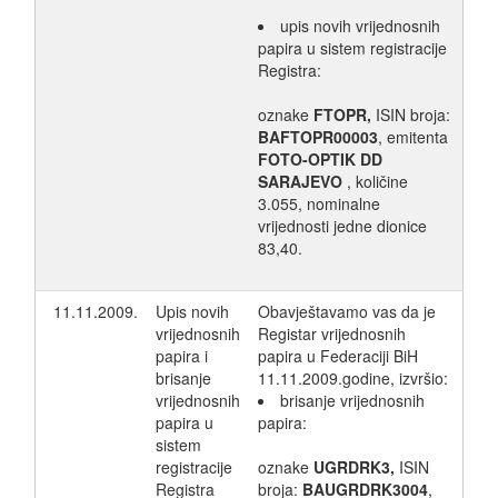
upis novih vrijednosnih
papira u sistem registracije
Registra:
oznake
FTOPR,
ISIN broja:
BAFTOPR00003
, emitenta
FOTO-OPTIK DD
SARAJEVO
, količine
3.055, nominalne
vrijednosti jedne dionice
83,40.
11.11.2009.
Upis novih
Obavještavamo vas da je
vrijednosnih
Registar vrijednosnih
papira i
papira u Federaciji BiH
brisanje
11.11.2009.godine, izvršio:
vrijednosnih
brisanje vrijednosnih
papira u
papira:
sistem
registracije
oznake
UGRDRK3,
ISIN
Registra
broja:
BAUGRDRK3004
,