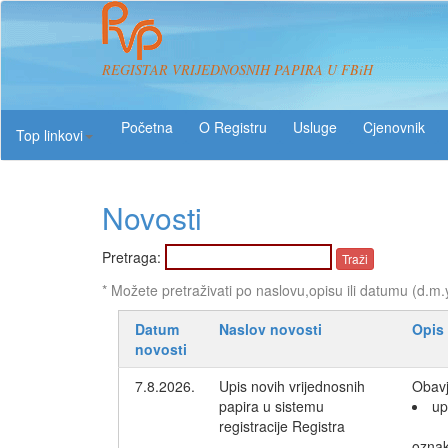
REGISTAR VRIJEDNOSNIH PAPIRA U FBiH
O Registru
Usluge
Top linkovi
Novosti
Pretraga:
* Možete pretraživati po naslovu,opisu ili datumu (d.m.
Datum
Naslov novosti
Opis
novosti
7.8.2026.
Upis novih vrijednosnih
Obavj
papira u sistemu
up
registracije Registra
ozna