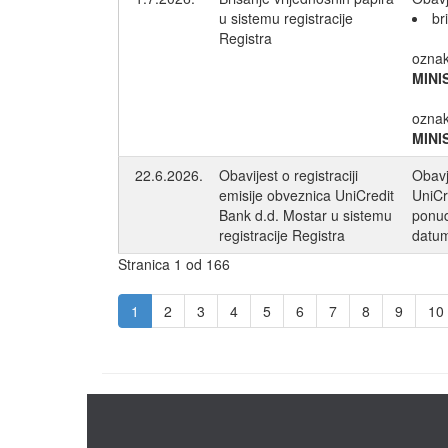
u sistemu registracije
br
Registra
ozna
MINI
ozna
MINI
22.6.2026.
Obavijest o registraciji
Obavj
emisije obveznica UniCredit
UniCr
Bank d.d. Mostar u sistemu
ponud
registracije Registra
datum
Stranica 1 od 166
1
2
3
4
5
6
7
8
9
10