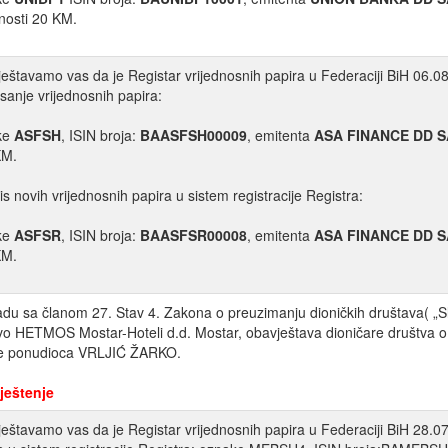
dnosti 20 KM.
eštavamo vas da je Registar vrijednosnih papira u Federaciji BiH 06.08
isanje vrijednosnih papira:
ke
ASFSH
, ISIN broja:
BAASFSH00009
, emitenta
ASA FINANCE DD 
KM.
is novih vrijednosnih papira u sistem registracije Registra:
ke
ASFSR
, ISIN broja:
BAASFSR00008
, emitenta
ASA FINANCE DD 
KM.
adu sa članom 27. Stav 4. Zakona o preuzimanju dioničkih društava( „Sl
vo HETMOS Mostar-Hoteli d.d. Mostar, obavještava dioničare društva o
ne ponudioca VRLJIĆ ŽARKO.
ještenje
eštavamo vas da je Registar vrijednosnih papira u Federaciji BiH 28.07.