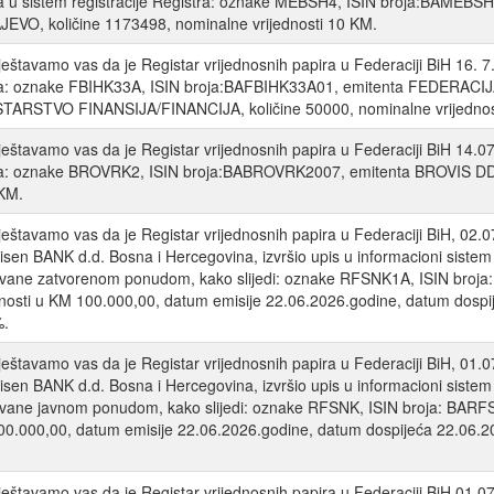
a u sistem registracije Registra: oznake MEBSH4, ISIN broja:BAM
EVO, količine 1173498, nominalne vrijednosti 10 KM.
eštavamo vas da je Registar vrijednosnih papira u Federaciji BiH 16. 7. 
ra: oznake FBIHK33A, ISIN broja:BAFBIHK33A01, emitenta FEDER
TARSTVO FINANSIJA/FINANCIJA, količine 50000, nominalne vrijednos
eštavamo vas da je Registar vrijednosnih papira u Federaciji BiH 14.07.
a: oznake BROVRK2, ISIN broja:BABROVRK2007, emitenta BROVIS DD V
KM.
eštavamo vas da je Registar vrijednosnih papira u Federaciji BiH, 02.
eisen BANK d.d. Bosna i Hercegovina, izvršio upis u informacioni sist
vane zatvorenom ponudom, kako slijedi: oznake RFSNK1A, ISIN broja
dnosti u KM 100.000,00, datum emisije 22.06.2026.godine, datum dosp
%.
eštavamo vas da je Registar vrijednosnih papira u Federaciji BiH, 01.
eisen BANK d.d. Bosna i Hercegovina, izvršio upis u informacioni sist
vane javnom ponudom, kako slijedi: oznake RFSNK, ISIN broja: BARFSN
0.000,00, datum emisije 22.06.2026.godine, datum dospijeća 22.06.2
eštavamo vas da je Registar vrijednosnih papira u Federaciji BiH 01.07.