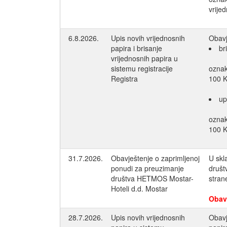
vrije
6.8.2026.
Upis novih vrijednosnih
Obavj
papira i brisanje
br
vrijednosnih papira u
sistemu registracije
ozna
Registra
100 
up
ozna
100 
31.7.2026.
Obavještenje o zaprimljenoj
U skl
ponudi za preuzimanje
društ
društva HETMOS Mostar-
stra
Hoteli d.d. Mostar
Obav
28.7.2026.
Upis novih vrijednosnih
Obavj