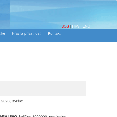
BOS
|
HRV
|
ENG
tike
2026, izvršio:
SARAJEVO
, količine 1000000, nominalne