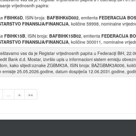
isanje vrijednosnih papira:
ke
FBIHK6D
, ISIN broja:
BAFBIHK6D002
, emitenta
FEDERACIJA BOS
STARSTVO FINANSIJA/FINANCIJA
, količine 59998, nominalne vrijedn
ke
FBIHK15B
, ISIN broja:
BAFBIHK15B02
, emitenta
FEDERACIJA BO
STARSTVO FINANSIJA/FINANCIJA
, količine 300011, nominalne vrijed
eštavamo vas da je Registar vrijednosnih papira u Federaciji BiH, 22.
edit Bank d.d. Mostar, izvršio upis u informacioni sistem emisiju obv
om, kako slijedi:oznake ZGBMK3A, ISIN broja: BAZGBMK3A006, količin
 emisije 25.05.2026.godine, datum dospijeća 12.06.2031.godine, god
…
»
»»