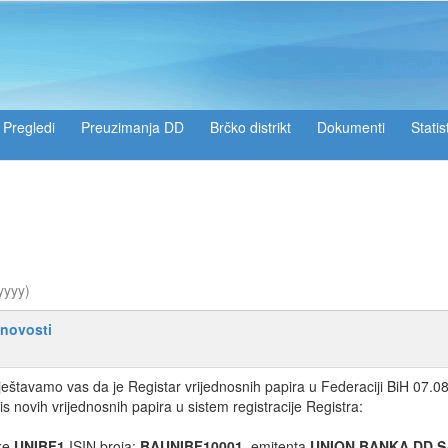
Pregledi
Preuzimanja DD
Brčko distrikt
Dokumenti
Statis
yyyy)
 novosti
eštavamo vas da je Registar vrijednosnih papira u Federaciji BiH 07.08.
is novih vrijednosnih papira u sistem registracije Registra:
ke
UNIBF1
ISIN broja:
BAUNIBF10001
, emitenta
UNION BANKA DD 