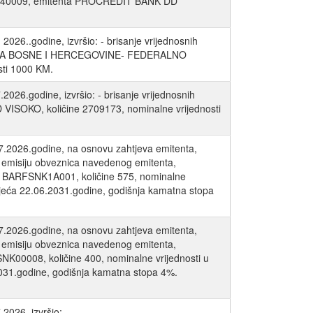
EBSH40009, emitenta PROCREDIT BANK DD
2026..godine, izvršio: - brisanje vrijednosnih
ACIJA BOSNE I HERCEGOVINE- FEDERALNO
ti 1000 KM.
2026.godine, izvršio: - brisanje vrijednosnih
ISOKO, količine 2709173, nominalne vrijednosti
07.2026.godine, na osnovu zahtjeva emitenta,
em emisiju obveznica navedenog emitenta,
: BARFSNK1A001, količine 575, nominalne
ijeća 22.06.2031.godine, godišnja kamatna stopa
07.2026.godine, na osnovu zahtjeva emitenta,
em emisiju obveznica navedenog emitenta,
K00008, količine 400, nominalne vrijednosti u
031.godine, godišnja kamatna stopa 4%.
2026, izvršio: