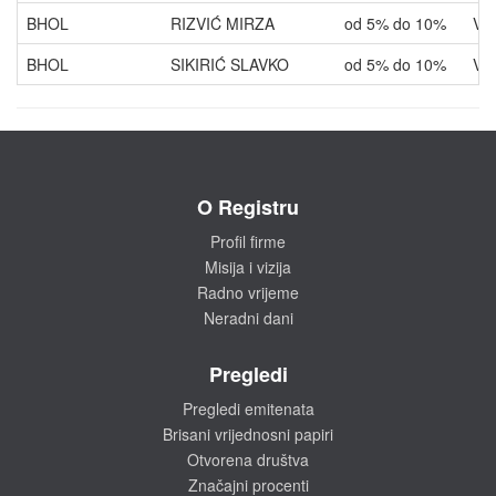
BHOL
RIZVIĆ MIRZA
od 5% do 10%
VL
BHOL
SIKIRIĆ SLAVKO
od 5% do 10%
VL
O Registru
Profil firme
Misija i vizija
Radno vrijeme
Neradni dani
Pregledi
Pregledi emitenata
Brisani vrijednosni papiri
Otvorena društva
Značajni procenti