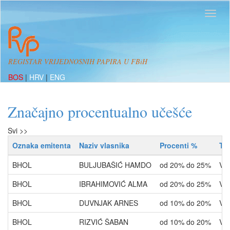
REGISTAR VRIJEDNOSNIH PAPIRA U FBiH
BOS
|
HRV
|
ENG
Značajno procentualno učešće
Svi >>
Oznaka emitenta
Naziv vlasnika
Procenti %
Ti
BHOL
BULJUBAŠIĆ HAMDO
od 20% do 25%
VL
BHOL
IBRAHIMOVIĆ ALMA
od 20% do 25%
VL
BHOL
DUVNJAK ARNES
od 10% do 20%
VL
BHOL
RIZVIĆ ŠABAN
od 10% do 20%
VL