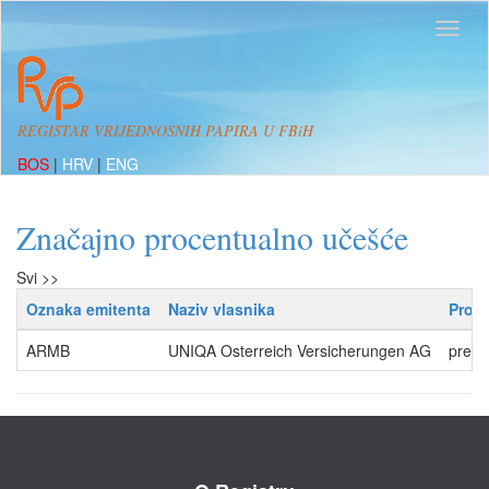
REGISTAR VRIJEDNOSNIH PAPIRA U FBiH
BOS
|
HRV
|
ENG
Značajno procentualno učešće
Svi >>
Oznaka emitenta
Naziv vlasnika
Proce
ARMB
UNIQA Osterreich Versicherungen AG
preko