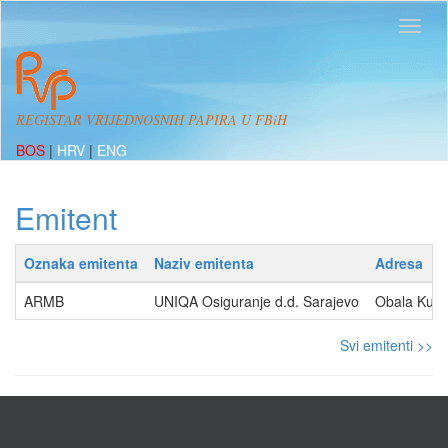
REGISTAR VRIJEDNOSNIH PAPIRA U FBiH
BOS
|
HRV
|
ENG
Emitent
Oznaka emitenta
Naziv emitenta
Adresa
ARMB
UNIQA Osiguranje d.d. Sarajevo
Obala Kuli
Svi emitenti >>