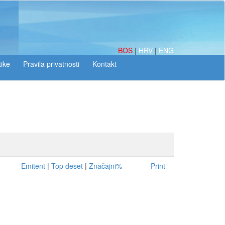
BOS
|
HRV
|
ENG
tike
Emitent
|
Top deset
|
Značajni%
Print