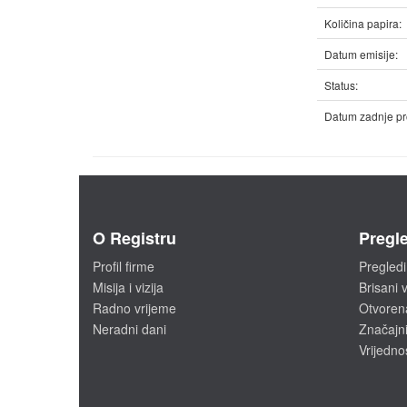
Količina papira:
Datum emisije:
Status:
Datum zadnje pr
O Registru
Pregle
Profil firme
Pregledi
Misija i vizija
Brisani v
Radno vrijeme
Otvoren
Neradni dani
Značajni
Vrijedno