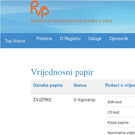
REGISTAR VRIJEDNOSNIH PAPIRA U FBiH
O Registru
Usluge
Top linkovi
Vrijednosni papir
Oznaka papira
Status
Podaci o vrij
ZVJZRK2
U trgovanju
ISIN kod:
Cfi kod:
Klasa papira:
Nominalna vrijed