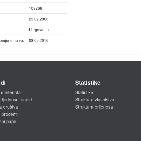
108266
23.02.2006
U trgovanju
omjene na vp:
08.09.2016
di
Statistike
 emitenata
Statistike
rijednosni papiri
Struktura vlasništva
a društva
Struktura prijenosa
 procenti
sni papiri