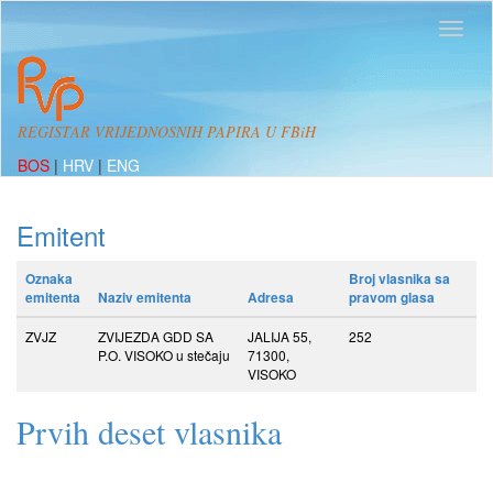
REGISTAR VRIJEDNOSNIH PAPIRA U FBiH
BOS
|
HRV
|
ENG
Emitent
Oznaka
Broj vlasnika sa
emitenta
Naziv emitenta
Adresa
pravom glasa
ZVJZ
ZVIJEZDA GDD SA
JALIJA 55,
252
P.O. VISOKO u stečaju
71300,
VISOKO
Prvih deset vlasnika