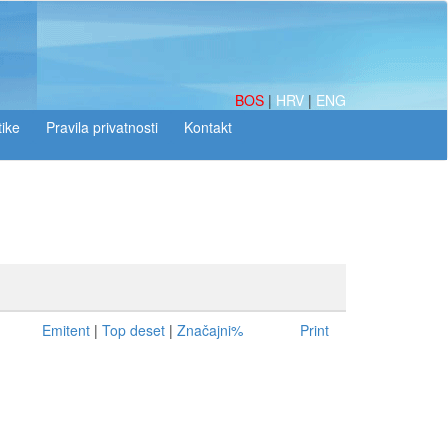
BOS
|
HRV
|
ENG
tike
Emitent
|
Top deset
|
Značajni%
Print