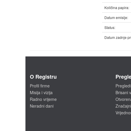
Količina papira:
Datum emisije:
Status:
Datum zadnje pr
O Registru
Pregle
Profil firme
Pregledi
Misija i vizija
Brisani v
Radno vrijeme
Otvoren
Neradni dani
Značajni
Vrijedno