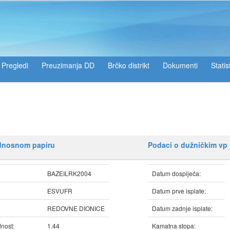
Pregledi
Preuzimanja DD
Brčko distrikt
Dokumenti
Statis
ednosnom papiru
Podaci o dužničkim vp
BAZEILRK2004
Datum dospijeća:
ESVUFR
Datum prve isplate:
REDOVNE DIONICE
Datum zadnje isplate:
nost:
1.44
Kamatna stopa: