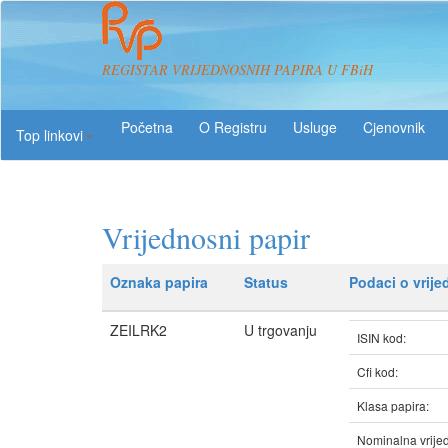
REGISTAR VRIJEDNOSNIH PAPIRA U FBiH
O Registru
Usluge
Top linkovi
Vrijednosni papir
Oznaka papira
Status
Podaci o vrij
ZEILRK2
U trgovanju
ISIN kod:
Cfi kod:
Klasa papira:
Nominalna vrijed