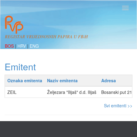
REGISTAR VRIJEDNOSNIH PAPIRA U FBiH
BOS
|
HRV
|
ENG
Emitent
Oznaka emitenta
Naziv emitenta
Adresa
ZEIL
Željezara "Ilijaš" d.d. Ilijaš
Bosanski put 215,
Svi emitenti >>