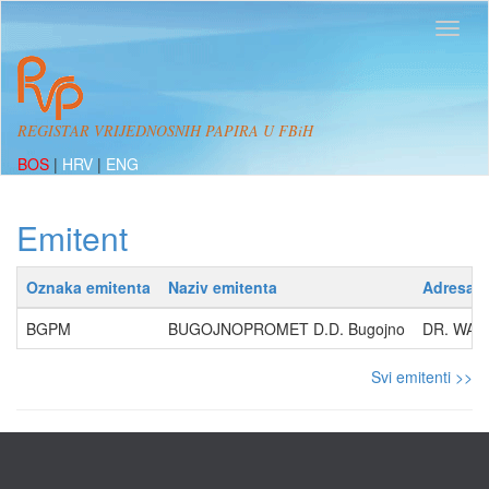
REGISTAR VRIJEDNOSNIH PAPIRA U FBiH
BOS
|
HRV
|
ENG
Emitent
Oznaka emitenta
Naziv emitenta
Adresa
BGPM
BUGOJNOPROMET D.D. Bugojno
DR. WAG
Svi emitenti >>