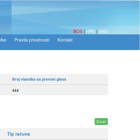
BOS
|
HRV
|
ENG
tike
Broj vlasnika sa pravom glasa
444
Tip računa