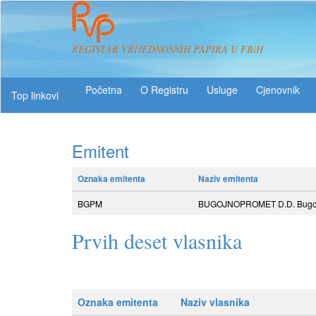
REGISTAR VRIJEDNOSNIH PAPIRA U FBiH
O Registru
Usluge
Top linkovi
Emitent
Oznaka emitenta
Naziv emitenta
BGPM
BUGOJNOPROMET D.D. Bugo
Prvih deset vlasnika
Oznaka emitenta
Naziv vlasnika