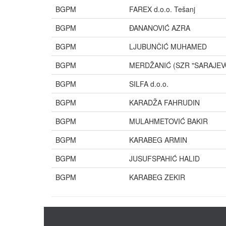
BGPM
FAREX d.o.o. Tešanj
BGPM
ĐANANOVIĆ AZRA
BGPM
LJUBUNČIĆ MUHAMED
BGPM
MERDŽANIĆ (SZR "SARAJEVO
BGPM
SILFA d.o.o.
BGPM
KARADŽA FAHRUDIN
BGPM
MULAHMETOVIĆ BAKIR
BGPM
KARABEG ARMIN
BGPM
JUSUFSPAHIĆ HALID
BGPM
KARABEG ZEKIR