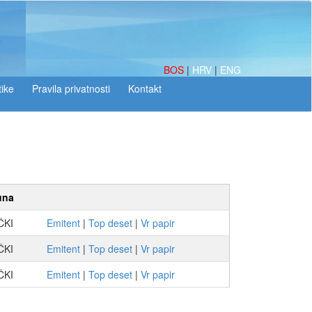
BOS
|
HRV
|
ENG
tike
una
ČKI
Emitent
|
Top deset
|
Vr papir
ČKI
Emitent
|
Top deset
|
Vr papir
ČKI
Emitent
|
Top deset
|
Vr papir