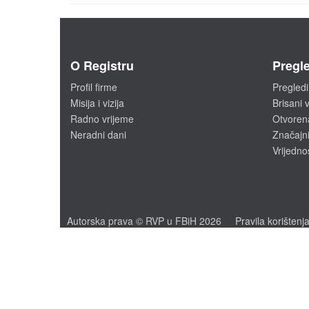
O Registru
Pregle
Profil firme
Pregledi
Misija i vizija
Brisani v
Radno vrijeme
Otvoren
Neradni dani
Značajni
Vrijedno
Autorska prava © RVP u FBiH 2026
Pravila korištenj