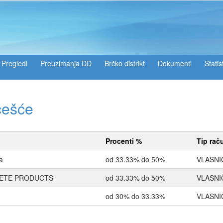
Pregledi
Preuzimanja DD
Brčko distrikt
Dokumenti
Statis
češće
Procenti %
Tip rač
a
od 33.33% do 50%
VLASNI
ETE PRODUCTS
od 33.33% do 50%
VLASNI
od 30% do 33.33%
VLASNI