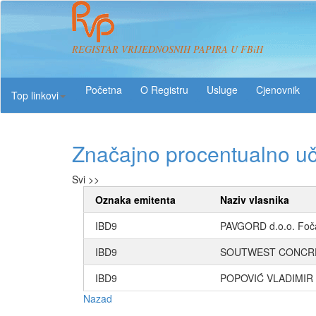
REGISTAR VRIJEDNOSNIH PAPIRA U FBiH
O Registru
Usluge
Top linkovi
Značajno procentualno u
Svi >>
Oznaka emitenta
Naziv vlasnika
IBD9
PAVGORD d.o.o. Foč
IBD9
SOUTWEST CONCR
IBD9
POPOVIĆ VLADIMIR
Nazad