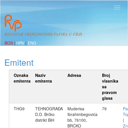
REGISTAR VRIJEDNOSNIH PAPIRA U FBiH
BOS
|
HRV
|
ENG
Emitent
Oznaka
Naziv
Adresa
Broj
emitenta
emitenta
vlasnika
sa
pravom
glasa
THG9
TEHNOGRAĐA
Muderisa
79
Pa
D.D. Brčko
Ibrahimbegovića
To
distrikt BiH
bb, 76100,
|
BRČKO
Zn