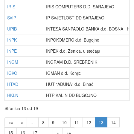
IRIS
IRIS COMPUTERS D.D. SARAJEVO
SVIP
IP SVJETLOST DD SARAJEVO
UPIB
INTESA SANPAOLO BANKA d.d. BOSNA I H
INPK
INPOKOMERC d.d. Bugojno
INPE
INPEK d.d. Zenica, u stečaju
INGM
INGRAM D.D. SREBRENIK
IGKC
IGMAN d.d. Konjic
HTAD
HUT "ADUNA" d.d. Bihać
HKLN
HTP KALIN DD BUGOJNO
Stranica 13 od 19
««
«
…
8
9
10
11
12
13
14
15
16
17
…
»
»»