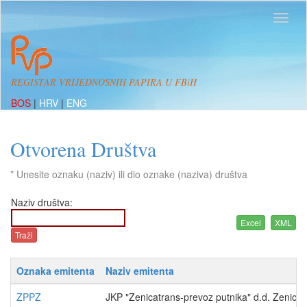
REGISTAR VRIJEDNOSNIH PAPIRA U FBiH
BOS
|
HRV
|
ENG
Otvorena Društva
* Unesite oznaku (naziv) ili dio oznake (naziva) društva
Naziv društva:
Oznaka emitenta
Naziv emitenta
ZPPZ
JKP "Zenicatrans-prevoz putnika" d.d. Zenica -