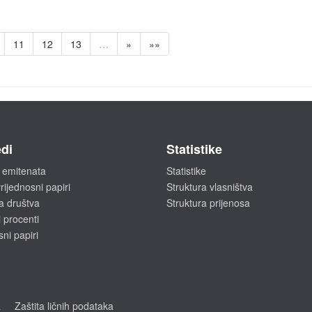
11
12
13
…
»
»»
di
Statistike
 emitenata
Statistike
rijednosni papiri
Struktura vlasništva
a društva
Struktura prijenosa
 procenti
sni papiri
a
Zaštita ličnih podataka