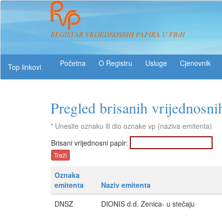
REGISTAR VRIJEDNOSNIH PAPIRA U FBiH
O Registru
Usluge
Top linkovi
Pregled brisanih vrijednosni
* Unesite oznaku ili dio oznake vp (naziva emitenta)
Brisani vrijednosni papir:
Oznaka
emitenta
Naziv emitenta
DNSZ
DIONIS d.d. Zenica- u stečaju