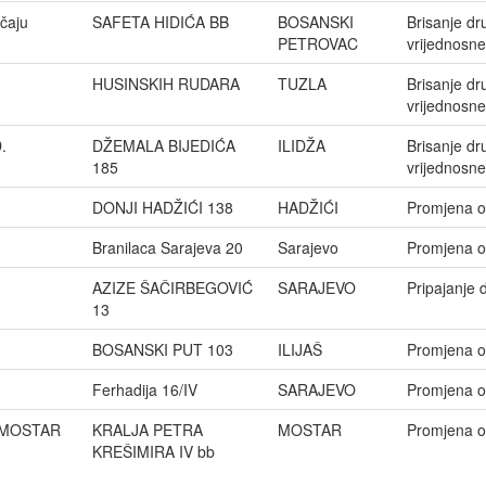
čaju
SAFETA HIDIĆA BB
BOSANSKI
Brisanje dr
PETROVAC
vrijednosne
HUSINSKIH RUDARA
TUZLA
Brisanje dr
vrijednosne
.
DŽEMALA BIJEDIĆA
ILIDŽA
Brisanje dr
185
vrijednosne
DONJI HADŽIĆI 138
HADŽIĆI
Promjena o
Branilaca Sarajeva 20
Sarajevo
Promjena o
AZIZE ŠAČIRBEGOVIĆ
SARAJEVO
Pripajanje 
13
BOSANSKI PUT 103
ILIJAŠ
Promjena o
Ferhadija 16/IV
SARAJEVO
Promjena o
 MOSTAR
KRALJA PETRA
MOSTAR
Promjena o
KREŠIMIRA IV bb