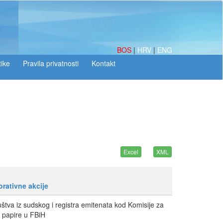
BOS
|
HRV
|
ENG
tike
orativne akcije
uštva iz sudskog i registra emitenata kod Komisije za
 papire u FBiH