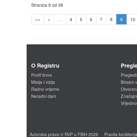
Stranica 9 od 38
««
«
…
4
5
6
7
8
9
10
O Registru
Pregle
Profil firme
Pregledi
Misija i vizija
Brisani v
Radno vrijeme
Otvoren
Neradni dani
Značajni
Vrijedno
Autorska prava © RVP u FBiH 2026
Pravila korištenj