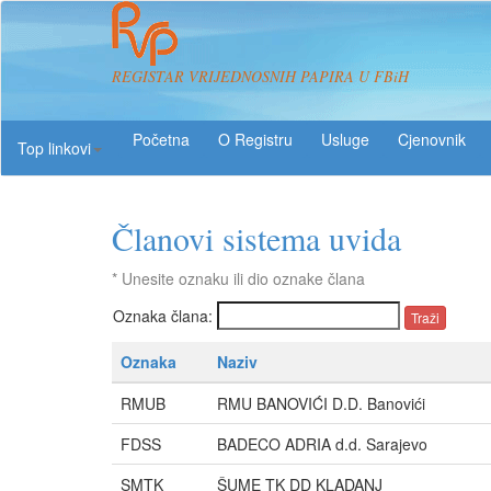
REGISTAR VRIJEDNOSNIH PAPIRA U FBiH
O Registru
Usluge
Top linkovi
Članovi sistema uvida
* Unesite oznaku ili dio oznake člana
Oznaka člana:
Oznaka
Naziv
RMUB
RMU BANOVIĆI D.D. Banovići
FDSS
BADECO ADRIA d.d. Sarajevo
SMTK
ŠUME TK DD KLADANJ