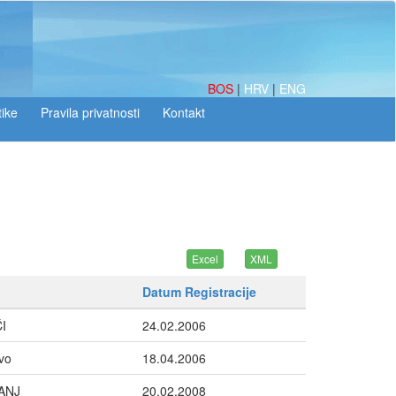
BOS
|
HRV
|
ENG
tike
Datum Registracije
I
24.02.2006
vo
18.04.2006
ANJ
20.02.2008