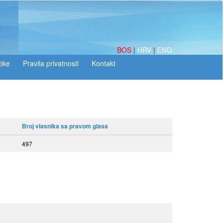
BOS
|
HRV
|
ENG
tike
Broj vlasnika sa pravom glasa
497