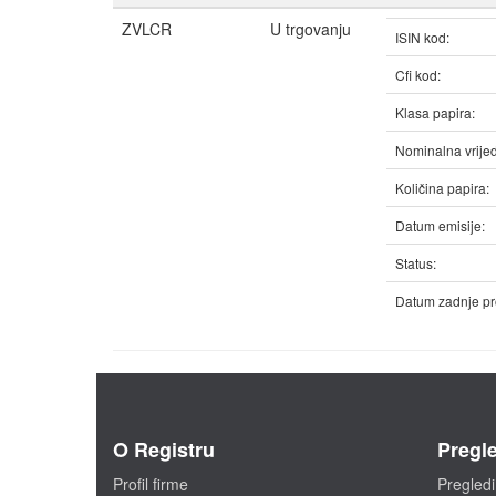
ZVLCR
U trgovanju
ISIN kod:
Cfi kod:
Klasa papira:
Nominalna vrijed
Količina papira:
Datum emisije:
Status:
Datum zadnje pr
O Registru
Pregle
Profil firme
Pregledi