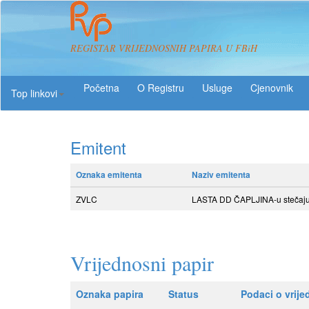
REGISTAR VRIJEDNOSNIH PAPIRA U FBiH
O Registru
Usluge
Top linkovi
Emitent
Oznaka emitenta
Naziv emitenta
ZVLC
LASTA DD ČAPLJINA-u stečaj
Vrijednosni papir
Oznaka papira
Status
Podaci o vrij