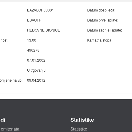
BAZVLCR00001
Datum dospijeća:
ESVUFR
Datum prve isplate:
REDOVNE DIONICE
Datum zadnje isplate:
nost:
13.00
Kamatna stopa:
496278
07.01.2002
U trgovanju
omjene na vp:
09.04.2012
di
Statistike
 emitenata
Statistike