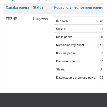
Oznaka papira
Status
Podaci o vrijednosnom papiru
TRZHR
U trgovanju
ISIN kod:
BAT
Cfi kod:
ESV
Klasa papira:
REDO
Nominalna vrijednost:
10.0
Količina papira:
5833
Datum emisije:
30.0
Status:
U trg
Datum zadnje promjene na vp:
05.0