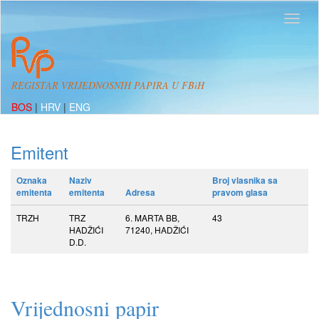
REGISTAR VRIJEDNOSNIH PAPIRA U FBiH
BOS
|
HRV
|
ENG
Emitent
Oznaka
Naziv
Broj vlasnika sa
emitenta
emitenta
Adresa
pravom glasa
TRZH
TRZ
6. MARTA BB,
43
HADŽIĆI
71240, HADŽIĆI
D.D.
Vrijednosni papir