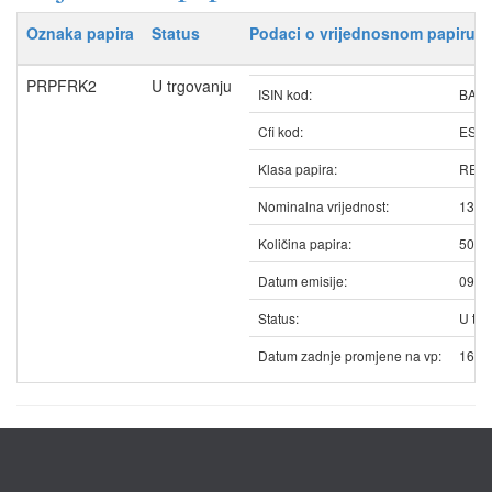
Oznaka papira
Status
Podaci o vrijednosnom papiru
PRPFRK2
U trgovanju
ISIN kod:
BAP
Cfi kod:
ESV
Klasa papira:
REDO
Nominalna vrijednost:
13.2
Količina papira:
5072
Datum emisije:
09.0
Status:
U trg
Datum zadnje promjene na vp:
16.0