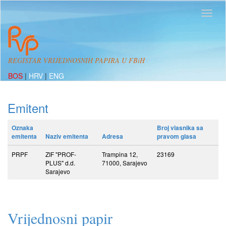
REGISTAR VRIJEDNOSNIH PAPIRA U FBiH
BOS
|
HRV
|
ENG
Emitent
Oznaka
Broj vlasnika sa
emitenta
Naziv emitenta
Adresa
pravom glasa
PRPF
ZIF "PROF-
Trampina 12,
23169
PLUS" d.d.
71000, Sarajevo
Sarajevo
Vrijednosni papir