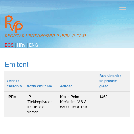
REGISTAR VRIJEDNOSNIH PAPIRA U FBiH
BOS
|
HRV
|
ENG
Emitent
Broj vlasnika
Oznaka
sa pravom
emitenta
Naziv emitenta
Adresa
glasa
JPEM
JP
Kralja Petra
1462
"Elektroprivreda
Krešimira IV 6-A,
HZ HB" d.d.
88000, MOSTAR
Mostar