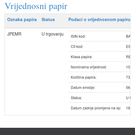
Vrijednosni papir
Oznaka papira
Status
Podaci o vrijednosnom papiru
JPEMR
U trgovanju
ISIN kod:
BAJ
Cfi kod:
ESV
Klasa papira:
REDO
Nominalna vrijednost:
100.
Količina papira:
7361
Datum emisije:
06.0
Status:
U trg
Datum zadnje promjene na vp:
16.0