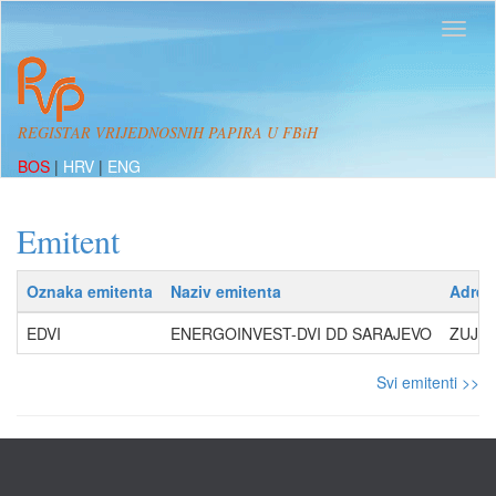
REGISTAR VRIJEDNOSNIH PAPIRA U FBiH
BOS
|
HRV
|
ENG
Emitent
Oznaka emitenta
Naziv emitenta
Adres
EDVI
ENERGOINVEST-DVI DD SARAJEVO
ZUJEV
Svi emitenti >>