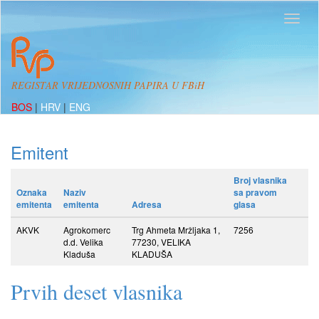
REGISTAR VRIJEDNOSNIH PAPIRA U FBiH
BOS
|
HRV
|
ENG
Emitent
Broj vlasnika
Oznaka
Naziv
sa pravom
emitenta
emitenta
Adresa
glasa
AKVK
Agrokomerc
Trg Ahmeta Mržljaka 1,
7256
d.d. Velika
77230, VELIKA
Kladuša
KLADUŠA
Prvih deset vlasnika