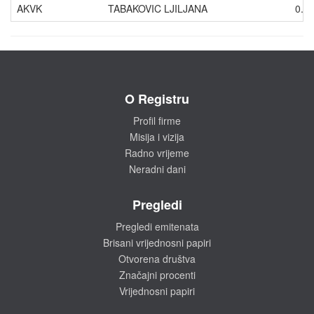
AKVK
TABAKOVIC LJILJANA
0.0
O Registru
Profil firme
Misija i vizija
Radno vrijeme
Neradni dani
Pregledi
Pregledi emitenata
Brisani vrijednosni papiri
Otvorena društva
Značajni procenti
Vrijednosni papiri