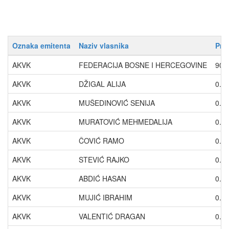
Oznaka emitenta
Naziv vlasnika
Pro
AKVK
FEDERACIJA BOSNE I HERCEGOVINE
90.
AKVK
DŽIGAL ALIJA
0.0
AKVK
MUŠEDINOVIĆ SENIJA
0.0
AKVK
MURATOVIĆ MEHMEDALIJA
0.0
AKVK
ČOVIĆ RAMO
0.0
AKVK
STEVIĆ RAJKO
0.0
AKVK
ABDIĆ HASAN
0.0
AKVK
MUJIĆ IBRAHIM
0.0
AKVK
VALENTIĆ DRAGAN
0.0