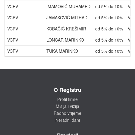
VCPV
IMAMOVIĆ MUHAMED
od 5% do 10%
VLA
VCPV
JAMAKOVIĆ MITHAD
od 5% do 10%
VLA
VCPV
KOBAČIĆ KREŠIMIR
od 5% do 10%
VLA
VCPV
LONČAR MARINKO
od 5% do 10%
VLA
VCPV
TUKA MARINKO
od 5% do 10%
VLA
O Registru
Profil firme
Misija i vizija
Radno vrijeme
Neradni dani