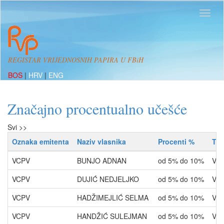
REGISTAR VRIJEDNOSNIH PAPIRA U FBiH
BOS
|
HRV
|
ENG
Značajno procentualno učešće
Svi >>
Oznaka emitenta
Naziv vlasnika
Procenti %
Tip
VCPV
BUNJO ADNAN
od 5% do 10%
VLA
VCPV
DUJIĆ NEDJELJKO
od 5% do 10%
VLA
VCPV
HADŽIMEJLIĆ SELMA
od 5% do 10%
VLA
VCPV
HANDŽIĆ SULEJMAN
od 5% do 10%
VLA