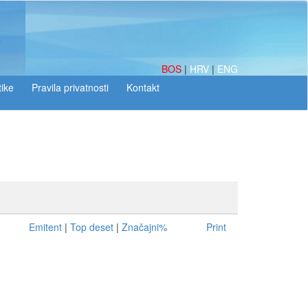
BOS
|
HRV
|
ENG
tike
Emitent
|
Top deset
|
Značajni%
Print