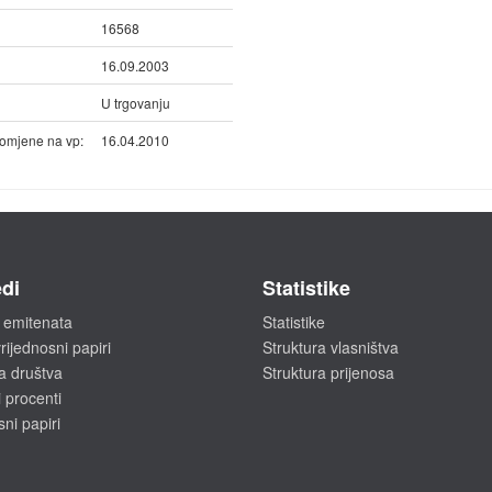
16568
16.09.2003
U trgovanju
omjene na vp:
16.04.2010
di
Statistike
 emitenata
Statistike
rijednosni papiri
Struktura vlasništva
a društva
Struktura prijenosa
 procenti
sni papiri