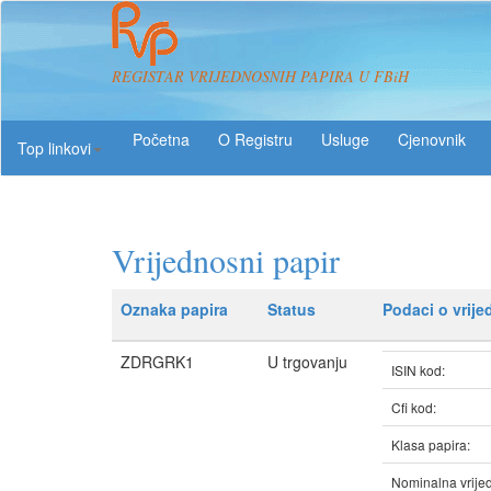
REGISTAR VRIJEDNOSNIH PAPIRA U FBiH
O Registru
Usluge
Top linkovi
Vrijednosni papir
Oznaka papira
Status
Podaci o vrij
ZDRGRK1
U trgovanju
ISIN kod:
Cfi kod:
Klasa papira:
Nominalna vrijed