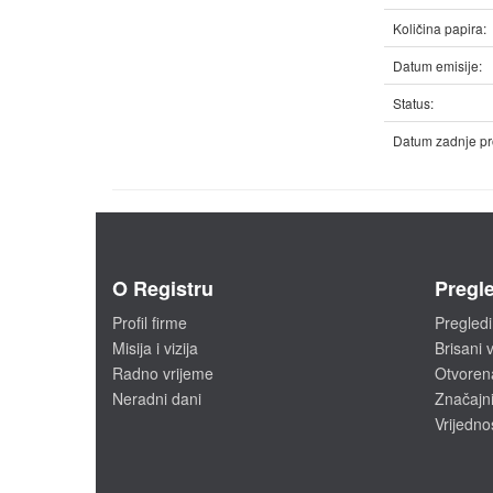
Količina papira:
Datum emisije:
Status:
Datum zadnje pr
O Registru
Pregle
Profil firme
Pregledi
Misija i vizija
Brisani v
Radno vrijeme
Otvoren
Neradni dani
Značajni
Vrijedno