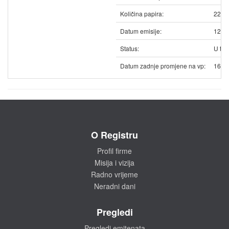
Količina papira:
2239
Datum emisije:
12.0
Status:
U trg
Datum zadnje promjene na vp:
16.0
O Registru
Profil firme
Misija i vizija
Radno vrijeme
Neradni dani
Pregledi
Pregledi emitenata