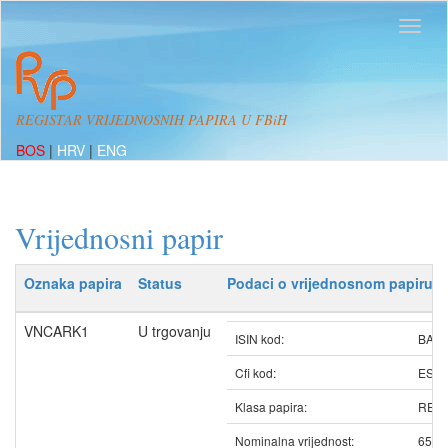
REGISTAR VRIJEDNOSNIH PAPIRA U FBiH
BOS
|
HRV
|
ENG
Vrijednosni papir
Oznaka papira
Status
Podaci o vrijednosnom papiru
VNCARK1
U trgovanju
ISIN kod:
BAV
Cfi kod:
ESV
Klasa papira:
REDO
Nominalna vrijednost:
65.0