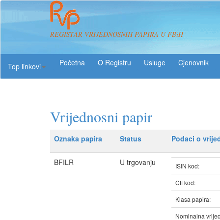
REGISTAR VRIJEDNOSNIH PAPIRA U FBiH
O Registru
Usluge
Top linkovi
Vrijednosni papir
Oznaka papira
Status
Podaci o vrij
BFILR
U trgovanju
ISIN kod:
Cfi kod:
Klasa papira:
Nominalna vrijed