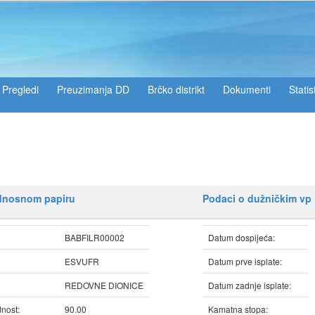
Pregledi
Preuzimanja DD
Brčko distrikt
Dokumenti
Statis
ednosnom papiru
Podaci o dužničkim vp
BABFILR00002
Datum dospijeća:
ESVUFR
Datum prve isplate:
REDOVNE DIONICE
Datum zadnje isplate:
nost:
90.00
Kamatna stopa: