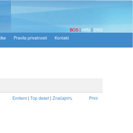
BOS
|
HRV
|
ENG
tike
Emitent
|
Top deset
|
Značajni%
Print