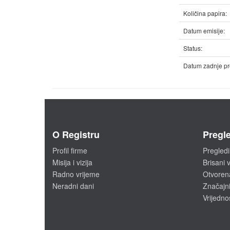
Količina papira:
Datum emisije:
Status:
Datum zadnje pr
O Registru
Pregle
Profil firme
Pregledi
Misija i vizija
Brisani v
Radno vrijeme
Otvoren
Neradni dani
Značajni
Vrijedno