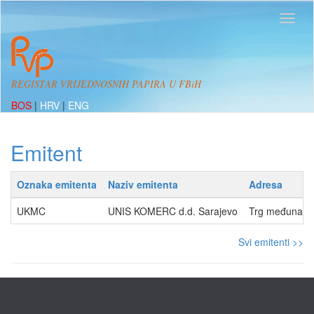
REGISTAR VRIJEDNOSNIH PAPIRA U FBiH
BOS
|
HRV
|
ENG
Emitent
Oznaka emitenta
Naziv emitenta
Adresa
UKMC
UNIS KOMERC d.d. Sarajevo
Trg međunarodn
Svi emitenti >>