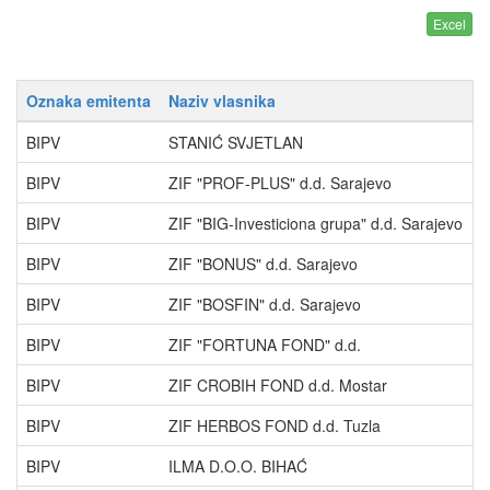
Oznaka emitenta
Naziv vlasnika
P
BIPV
STANIĆ SVJETLAN
5
BIPV
ZIF "PROF-PLUS" d.d. Sarajevo
1
BIPV
ZIF "BIG-Investiciona grupa" d.d. Sarajevo
9
BIPV
ZIF "BONUS" d.d. Sarajevo
3
BIPV
ZIF "BOSFIN" d.d. Sarajevo
2
BIPV
ZIF "FORTUNA FOND" d.d.
2
BIPV
ZIF CROBIH FOND d.d. Mostar
2
BIPV
ZIF HERBOS FOND d.d. Tuzla
1
BIPV
ILMA D.O.O. BIHAĆ
1