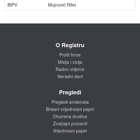
BIPV
Mujnović Rifet
1
O Registru
Profil firme
Misija i vizija
Radno vrijeme
Neradni dani
Pregledi
Pregledi emitenata
Brisani vrijednosni papiri
Otvorena društva
Značajni procenti
Vrijednosni papiri