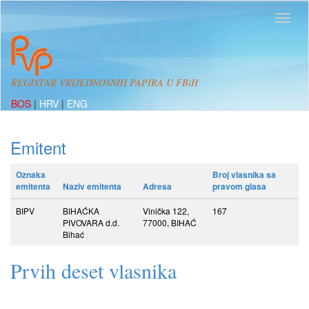
REGISTAR VRIJEDNOSNIH PAPIRA U FBiH
BOS
|
HRV
|
ENG
Emitent
Oznaka
Broj vlasnika sa
emitenta
Naziv emitenta
Adresa
pravom glasa
BIPV
BIHAĆKA
Vinička 122,
167
PIVOVARA d.d.
77000, BIHAĆ
Bihać
Prvih deset vlasnika