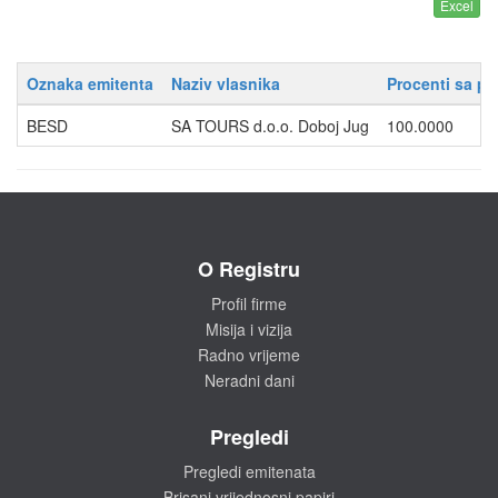
Oznaka emitenta
Naziv vlasnika
Procenti sa p
BESD
SA TOURS d.o.o. Doboj Jug
100.0000
O Registru
Profil firme
Misija i vizija
Radno vrijeme
Neradni dani
Pregledi
Pregledi emitenata
Brisani vrijednosni papiri