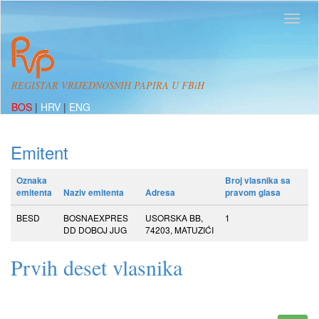
REGISTAR VRIJEDNOSNIH PAPIRA U FBiH
BOS
|
HRV
|
ENG
Emitent
Oznaka
Broj vlasnika sa
emitenta
Naziv emitenta
Adresa
pravom glasa
BESD
BOSNAEXPRES
USORSKA BB,
1
DD DOBOJ JUG
74203, MATUZIĆI
Prvih deset vlasnika