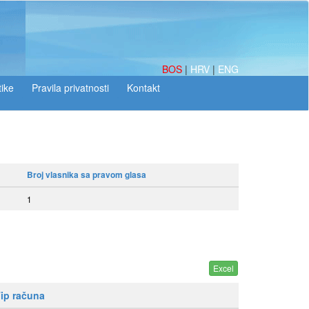
BOS
|
HRV
|
ENG
tike
Broj vlasnika sa pravom glasa
1
ip računa