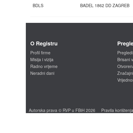
BDLS
BADEL 1862 DD ZAGREB
O Registru
Pregle
Profil firme
Pregledi
Misija i vizija
Brisani v
Radno vrijeme
Otvoren
Neradni dani
Značajni
Vrijedno
Autorska prava © RVP u FBiH 2026
Pravila korištenj