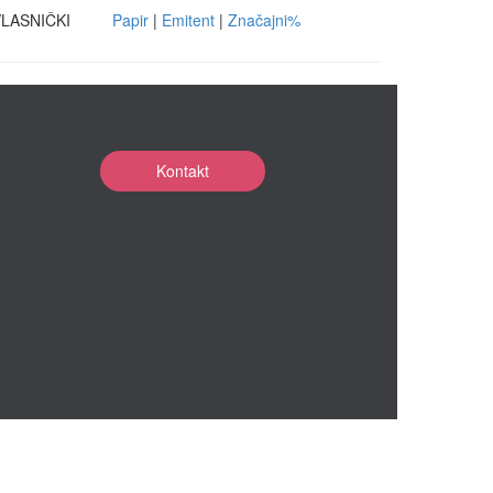
LASNIČKI
Papir
|
Emitent
|
Značajni%
Kontakt