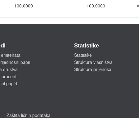
100.0000
100.0000
V
di
Statistike
 emitenata
Statistike
rijednosni papiri
Struktura vlasništva
a društva
Struktura prijenosa
 procenti
sni papiri
a
Zaštita ličnih podataka