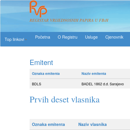
REGISTAR VRIJEDNOSNIH PAPIRA U FBiH
O Registru
Usluge
Top linkovi
Emitent
Oznaka emitenta
Naziv emitenta
BDLS
BADEL 1862 d.d. Sarajevo
Prvih deset vlasnika
Oznaka emitenta
Naziv vlasnika