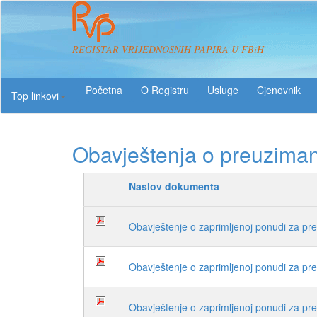
REGISTAR VRIJEDNOSNIH PAPIRA U FBiH
O Registru
Usluge
Top linkovi
Obavještenja o preuziman
Naslov dokumenta
Obavještenje o zaprimljenoj ponudi za p
Obavještenje o zaprimljenoj ponudi za p
Obavještenje o zaprimljenoj ponudi za 