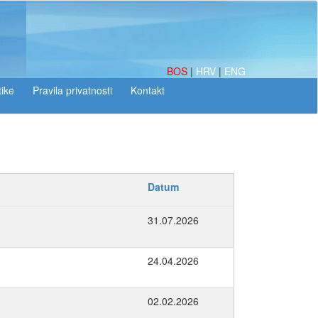
BOS
|
HRV
|
ENG
tike
Datum
31.07.2026
24.04.2026
02.02.2026