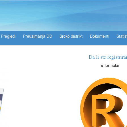
Pregledi
Preuzimanja DD
Brčko distrikt
Dokumenti
Statis
Da li ste registrirani?
e-formular