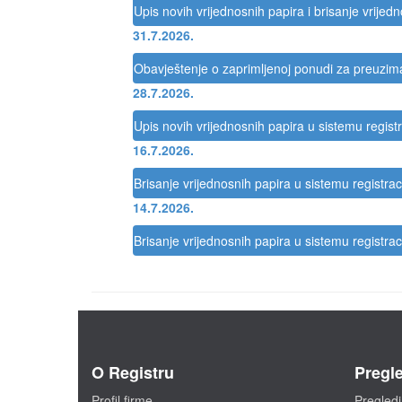
Upis novih vrijednosnih papira i brisanje vrijed
31.7.2026.
Obavještenje o zaprimljenoj ponudi za preuzi
28.7.2026.
Upis novih vrijednosnih papira u sistemu registr
16.7.2026.
Brisanje vrijednosnih papira u sistemu registrac
14.7.2026.
Brisanje vrijednosnih papira u sistemu registrac
O Registru
Pregle
Profil firme
Pregledi