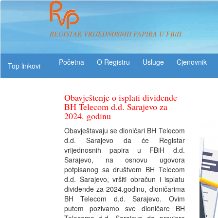
REGISTAR VRIJEDNOSNIH PAPIRA U FBiH
O Registru
Usluge
Top linkovi
Obavještenje o isplati dividende
BH Telecom d.d. Sarajevo za
2024. godinu
Obavještavaju se dioničari BH Telecom
d.d. Sarajevo da će Registar
vrijednosnih papira u FBiH d.d.
Sarajevo, na osnovu ugovora
potpisanog sa društvom BH Telecom
d.d. Sarajevo, vršiti obračun i isplatu
dividende za 2024.godinu, dioničarima
BH Telecom d.d. Sarajevo. Ovim
putem pozivamo sve dioničare BH