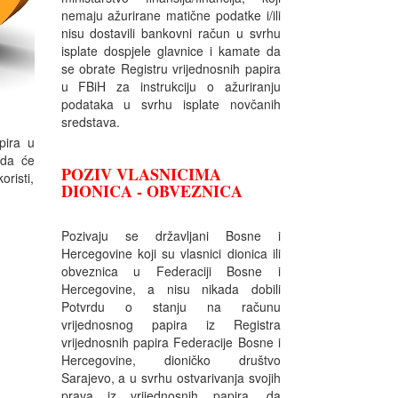
nemaju ažurirane matične podatke i/ili
nisu dostavili bankovni račun u svrhu
isplate dospjele glavnice i kamate da
se obrate Registru vrijednosnih papira
u FBiH za instrukciju o ažuriranju
podataka u svrhu isplate novčanih
sredstava.
pira u
 da će
POZIV VLASNICIMA
oristi,
DIONICA - OBVEZNICA
Pozivaju se državljani Bosne i
Hercegovine koji su vlasnici dionica ili
obveznica u Federaciji Bosne i
Hercegovine, a nisu nikada dobili
Potvrdu o stanju na računu
vrijednosnog papira iz Registra
vrijednosnih papira Federacije Bosne i
Hercegovine, dioničko društvo
Sarajevo, a u svrhu ostvarivanja svojih
prava iz vrijednosnih papira, da