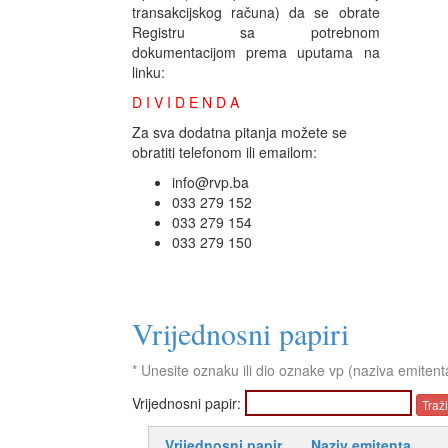
transakcijskog računa) da se obrate
Registru sa potrebnom
dokumentacijom prema uputama na
linku:
D I V I D E N D A
Za sva dodatna pitanja možete se
obratiti telefonom ili emailom:
info@rvp.ba
033 279 152
033 279 154
033 279 150
Vrijednosni papiri
* Unesite oznaku ili dio oznake vp (naziva emitent
Vrijednosni papir:
Vrijednosni papir
Naziv emitenta