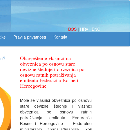
BOS
|
HRV
|
ENG
tike
Obavještenje vlasnicima
obveznica po osnovu stare
devizne štednje i obveznica po
osnovu ratnih potraživanja
emitenta Federacija Bosne i
Hercegovine
Mole se vlasnici obveznica po osnovu
stare devizne štednje i vlasnici
obveznica po osnovu ratnih
potraživanja emitenta Federacija
Bosne i Hercegovine – Federalno
ministarstvo finansija/financija, koji