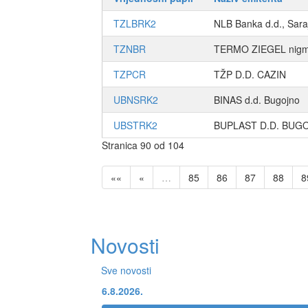
TZLBRK2
NLB Banka d.d., Sara
TZNBR
TERMO ZIEGEL nigma
TZPCR
TŽP D.D. CAZIN
UBNSRK2
BINAS d.d. Bugojno
UBSTRK2
BUPLAST D.D. BUG
Stranica 90 od 104
««
«
…
85
86
87
88
8
Novosti
Sve novosti
6.8.2026.