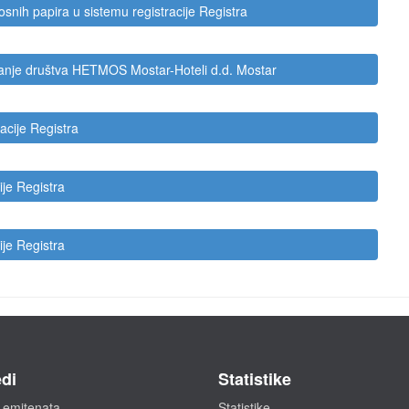
nosnih papira u sistemu registracije Registra
manje društva HETMOS Mostar-Hoteli d.d. Mostar
acije Registra
ije Registra
ije Registra
di
Statistike
 emitenata
Statistike