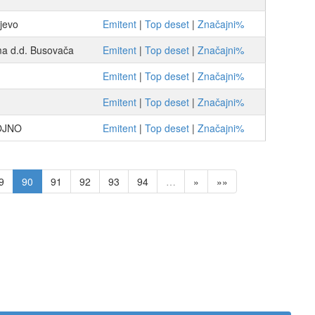
jevo
Emitent
|
Top deset
|
Značajni%
 d.d. Busovača
Emitent
|
Top deset
|
Značajni%
Emitent
|
Top deset
|
Značajni%
Emitent
|
Top deset
|
Značajni%
OJNO
Emitent
|
Top deset
|
Značajni%
9
90
91
92
93
94
…
»
»»