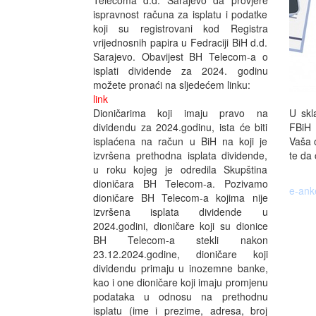
Telecoma d.d. Sarajevo da provjere
ispravnost računa za isplatu i podatke
koji su registrovani kod Registra
vrijednosnih papira u Fedraciji BiH d.d.
Sarajevo. Obavijest BH Telecom-a o
isplati dividende za 2024. godinu
možete pronaći na sljedećem linku:
link
U skl
Dioničarima koji imaju pravo na
FBiH 
dividendu za 2024.godinu, ista će biti
Vaša o
isplaćena na račun u BiH na koji je
te da 
izvršena prethodna isplata dividende,
u roku kojeg je odredila Skupština
dioničara BH Telecom-a. Pozivamo
e-ank
dioničare BH Telecom-a kojima nije
izvršena isplata dividende u
2024.godini, dioničare koji su dionice
BH Telecom-a stekli nakon
23.12.2024.godine, dioničare koji
dividendu primaju u inozemne banke,
kao i one dioničare koji imaju promjenu
podataka u odnosu na prethodnu
isplatu (ime i prezime, adresa, broj