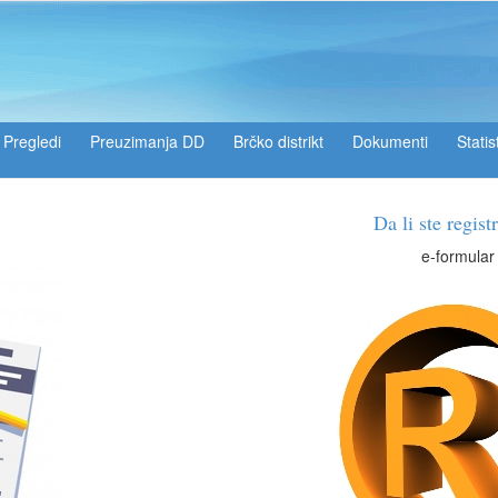
Pregledi
Preuzimanja DD
Brčko distrikt
Dokumenti
Statis
Da li ste registrirani?
e-formular