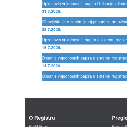
Upis novih vrijednosnih papira i brisanje vrijed
31.7.2026.
Obavještenje o zaprimljenoj ponudi za preuzi
28.7.2026.
Upis novih vrijednosnih papira u sistemu registr
16.7.2026.
Brisanje vrijednosnih papira u sistemu registrac
14.7.2026.
Brisanje vrijednosnih papira u sistemu registrac
O Registru
Pregle
Profil firme
Pregledi