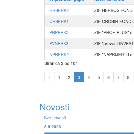
HRBFRK2
ZIF HERBOS FOND d
CRBFRK1
ZIF CROBIH FOND d
PRPFRK2
ZIF "PROF-PLUS" d.
PVNFRK3
ZIF "prevent INVEST"
NPRFRK2
ZIF "NAPRIJED" d.d.
Stranica 3 od 104
«
1
2
3
4
5
6
7
8
Novosti
Sve novosti
6.8.2026.