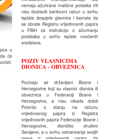
nemaju ažurirane matične podatke i/ili
nisu dostavili bankovni račun u svrhu
isplate dospjele glavnice i kamate da
se obrate Registru vrijednosnih papira
u FBiH za instrukciju o ažuriranju
podataka u svrhu isplate novčanih
sredstava.
pira u
 da će
POZIV VLASNICIMA
oristi,
DIONICA - OBVEZNICA
Pozivaju se državljani Bosne i
Hercegovine koji su vlasnici dionica ili
obveznica u Federaciji Bosne i
Hercegovine, a nisu nikada dobili
Potvrdu o stanju na računu
vrijednosnog papira iz Registra
vrijednosnih papira Federacije Bosne i
Hercegovine, dioničko društvo
Sarajevo, a u svrhu ostvarivanja svojih
prava iz vrijednosnih papira, da