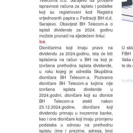
Telecoma d.d. Sarajevo da provjere
ispravnost računa za isplatu i podatke
koji su registrovani kod Registra
vrijednosnih papira u Fedraciji BiH d.d.
Sarajevo. Obavijest BH Telecom-a o
isplati dividende za 2024. godinu
možete pronaći na sljedećem linku:
link
U skl
Dioničarima koji imaju pravo na
FBiH 
dividendu za 2024.godinu, ista će biti
Vaša o
isplaćena na račun u BiH na koji je
te da 
izvršena prethodna isplata dividende,
u roku kojeg je odredila Skupština
dioničara BH Telecom-a. Pozivamo
e-ank
dioničare BH Telecom-a kojima nije
izvršena isplata dividende u
2024.godini, dioničare koji su dionice
BH Telecom-a stekli nakon
23.12.2024.godine, dioničare koji
dividendu primaju u inozemne banke,
kao i one dioničare koji imaju promjenu
podataka u odnosu na prethodnu
isplatu (ime i prezime, adresa, broj