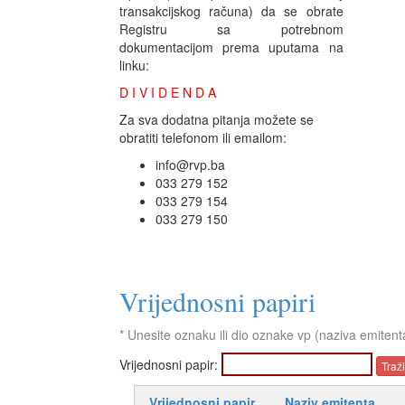
transakcijskog računa) da se obrate
Registru sa potrebnom
dokumentacijom prema uputama na
linku:
D I V I D E N D A
Za sva dodatna pitanja možete se
obratiti telefonom ili emailom:
info@rvp.ba
033 279 152
033 279 154
033 279 150
Vrijednosni papiri
* Unesite oznaku ili dio oznake vp (naziva emitent
Vrijednosni papir:
Vrijednosni papir
Naziv emitenta