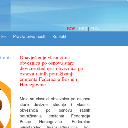
BOS
|
HRV
|
ENG
tike
Obavještenje vlasnicima
obveznica po osnovu stare
devizne štednje i obveznica po
osnovu ratnih potraživanja
emitenta Federacija Bosne i
Hercegovine
Mole se vlasnici obveznica po osnovu
stare devizne štednje i vlasnici
obveznica po osnovu ratnih
potraživanja emitenta Federacija
Bosne i Hercegovine – Federalno
ministarstvo finansija/financija, koji