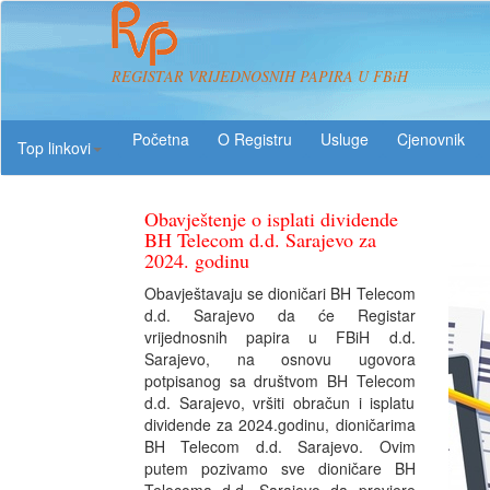
REGISTAR VRIJEDNOSNIH PAPIRA U FBiH
O Registru
Usluge
Top linkovi
Obavještenje o isplati dividende
BH Telecom d.d. Sarajevo za
2024. godinu
Obavještavaju se dioničari BH Telecom
d.d. Sarajevo da će Registar
vrijednosnih papira u FBiH d.d.
Sarajevo, na osnovu ugovora
potpisanog sa društvom BH Telecom
d.d. Sarajevo, vršiti obračun i isplatu
dividende za 2024.godinu, dioničarima
BH Telecom d.d. Sarajevo. Ovim
putem pozivamo sve dioničare BH