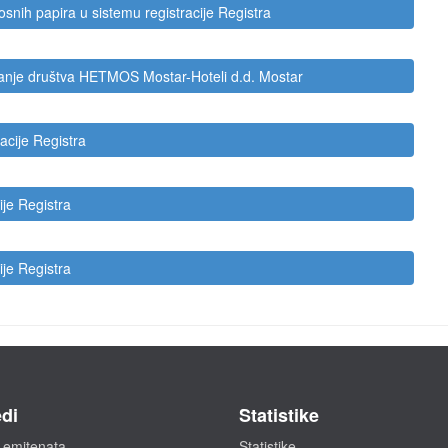
nosnih papira u sistemu registracije Registra
manje društva HETMOS Mostar-Hoteli d.d. Mostar
acije Registra
ije Registra
ije Registra
di
Statistike
 emitenata
Statistike