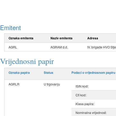
Emitent
Oznaka emitenta
Naziv emitenta
Adresa
AGRL
AGRAM d.d.
IV. brigade HVO St
Vrijednosni papir
Oznaka papira
Status
Podaci o vrijednosnom papiru
AGRLR
U trgovanju
ISIN kod:
Cfi kod:
Klasa papira:
Nominalna vrijednost: